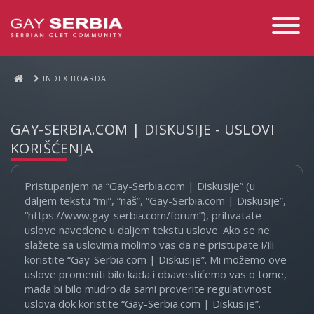
Toggle
Navigati
INDEX BOARDA
GAY-SERBIA.COM | DISKUSIJE - USLOVI
KORIŠĆENJA
Pristupanjem na “Gay-Serbia.com | Diskusije” (u
daljem tekstu “mi”, “naš”, “Gay-Serbia.com | Diskusije”,
“https://www.gay-serbia.com/forum”), prihvatate
uslove navedene u daljem tekstu uslove. Ako se ne
slažete sa uslovima molimo vas da ne pristupate i/ili
koristite “Gay-Serbia.com | Diskusije”. Mi možemo ove
uslove promeniti bilo kada i obavestićemo vas o tome,
mada bi bilo mudro da sami proverite regulativnost
uslova dok koristite “Gay-Serbia.com | Diskusije”.