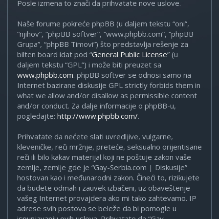
Posle izmena to znači da prihvatate nove uslove.
Naše forume pokreće phpBB (u daljem tekstu “oni”,
“njihov”, “phpBB softver”, “www.phpbb.com”, “phpBB
Grupa”, “phpBB Timovi”) što predstavlja rešenje za
bilten board idat pod “
General Public License
” (u
daljem tekstu “GPL”) i može biti preuzet sa
www.phpbb.com
. phpBB softver se odnosi samo na
Internet bazirane diskusije GPL strictly forbids them in
what we allow and/or disallow as permissible content
and/or conduct. Za dalje informacije o phpBB-u,
pogledajte:
http://www.phpbb.com/
.
Prihvatate da nećete slati uvredljive, vulgarne,
kleveničke, reči mržnje, preteće, seksualno orijentisane
reči ili bilo kakav materijal koji ne poštuje zakon vaše
zemlje, zemlje gde je “Gay-Serbia.com | Diskusije”
hostovan kao i međunarodni zakon. Čineći to, rizikujete
da budete odmah i zauvek izbačeni, uz obaveštenje
vašeg Internet provajdera ako mi tako zahtevamo. IP
adrese svih postova se beleže da bi pomogle u
ispunjavanju ovih uslova. Prihvatate da “Gay-