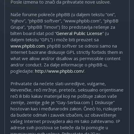
Posle izmena to znači da prihvatate nove uslove.
Naše forume pokreće phpBB (u daljem tekstu “oni”,
“njihov”, “phpBB softver”, “www.phpbb.com”, “phpBB
Grupa”, “phpBB Timovi”) što predstavlja rešenje za
bilten board idat pod “
General Public License
” (u
daljem tekstu “GPL”) i može biti preuzet sa
www.phpbb.com
. phpBB softver se odnosi samo na
Internet bazirane diskusije GPL strictly forbids them in
what we allow and/or disallow as permissible content
and/or conduct. Za dalje informacije o phpBB-u,
pogledajte:
http://www.phpbb.com/
.
Prihvatate da nećete slati uvredljive, vulgarne,
kleveničke, reči mržnje, preteće, seksualno orijentisane
reči ili bilo kakav materijal koji ne poštuje zakon vaše
zemlje, zemlje gde je “Gay-Serbia.com | Diskusije”
hostovan kao i međunarodni zakon. Čineći to, rizikujete
da budete odmah i zauvek izbačeni, uz obaveštenje
vašeg Internet provajdera ako mi tako zahtevamo. IP
adrese svih postova se beleže da bi pomogle u
ispunjavanju ovih uslova. Prihvatate da “Gay-