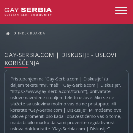
Toggle
Navigati
INDEX BOARDA
GAY-SERBIA.COM | DISKUSIJE - USLOVI
KORIŠĆENJA
Pristupanjem na “Gay-Serbia.com | Diskusije” (u
daljem tekstu “mi”, “naš”, “Gay-Serbia.com | Diskusije”,
“https://www.gay-serbia.com/forum”), prihvatate
uslove navedene u daljem tekstu uslove. Ako se ne
slažete sa uslovima molimo vas da ne pristupate i/ili
koristite “Gay-Serbia.com | Diskusije”. Mi možemo ove
uslove promeniti bilo kada i obavestićemo vas o tome,
mada bi bilo mudro da sami proverite regulativnost
uslova dok koristite “Gay-Serbia.com | Diskusije”.