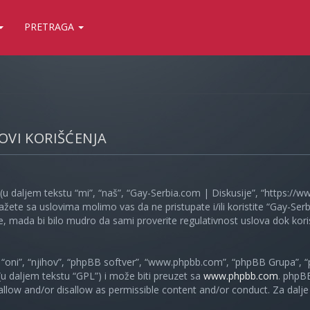
PRETRAGA
LOVI KORIŠĆENJA
(u daljem tekstu “mi”, “naš”, “Gay-Serbia.com | Diskusije”, “https://
ažete sa uslovima molimo vas da ne pristupate i/ili koristite “Gay-S
, mada bi bilo mudro da sami proverite regulativnost uslova dok koris
oni”, “njihov”, “phpBB softver”, “www.phpbb.com”, “phpBB Grupa”, “
 (u daljem tekstu “GPL”) i može biti preuzet sa
www.phpbb.com
. phpB
 allow and/or disallow as permissible content and/or conduct. Za dalj