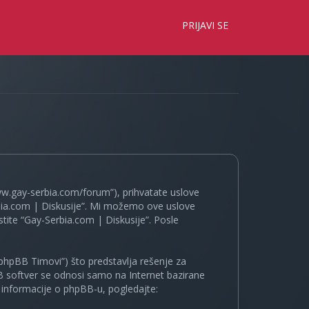
×
PRIJAVI SE
www.gay-serbia.com/forum”), prihvatate uslove
erbia.com | Diskusije”. Mi možemo ove uslove
tite “Gay-Serbia.com | Diskusije”. Posle
phpBB Timovi”) što predstavlja rešenje za
B softver se odnosi samo na Internet bazirane
e informacije o phpBB-u, pogledajte: