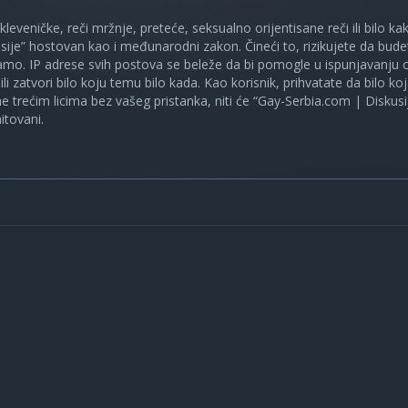
 kleveničke, reči mržnje, preteće, seksualno orijentisane reči ili bilo 
sije” hostovan kao i međunarodni zakon. Čineći to, rizikujete da bud
mo. IP adrese svih postova se beleže da bi pomogle u ispunjavanju o
ili zatvori bilo koju temu bilo kada. Kao korisnik, prihvatate da bilo 
ne trećim licima bez vašeg pristanka, niti će “Gay-Serbia.com | Diskusi
itovani.