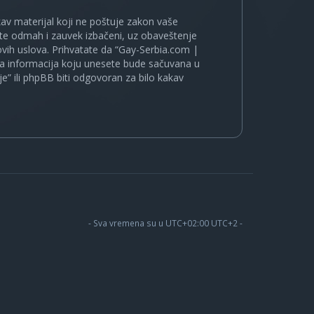
kakav materijal koji ne poštuje zakon vaše
ete odmah i zauvek izbačeni, uz obaveštenje
vih uslova. Prihvatate da “Gay-Serbia.com |
koja informacija koju unesete bude sačuvana u
je” ili phpBB biti odgovoran za bilo kakav
- Sva vremena su u UTC+02:00 UTC+2 -