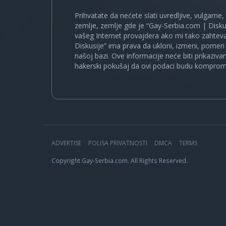
Prihvatate da nećete slati uvredljive, vulgarne,
zemlje, zemlje gde je “Gay-Serbia.com | Disku
vašeg Internet provajdera ako mi tako zahteva
Diskusije” ima prava da ukloni, izmeni, pomeri 
našoj bazi. Ove informacije neće biti prikaziva
hakerski pokušaj da ovi podaci budu komprom
ADVERTISE
POLISA PRIVATNOSTI
DMCA
TERMS
Copyright Gay-Serbia.com. All Rights Reserved.