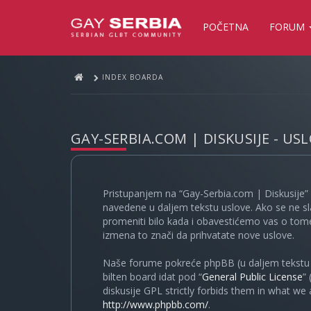
POČETNA
FORUM
INDEX BOARDA
GAY-SERBIA.COM | DISKUSIJE - US
Pristupanjem na “Gay-Serbia.com | Diskusije” 
navedene u daljem tekstu uslove. Ako se ne sl
promeniti bilo kada i obavestićemo vas o tome
izmena to znači da prihvatate nove uslove.
Naše forume pokreće phpBB (u daljem tekstu “
bilten board idat pod “
General Public License
”
diskusije GPL strictly forbids them in what we
http://www.phpbb.com/
.