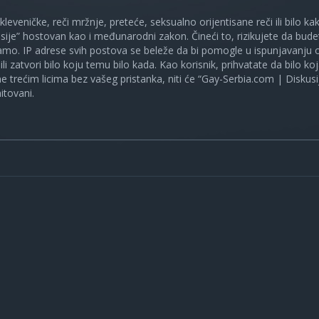
 kleveničke, reči mržnje, preteće, seksualno orijentisane reči ili bilo 
sije” hostovan kao i međunarodni zakon. Čineći to, rizikujete da bud
mo. IP adrese svih postova se beleže da bi pomogle u ispunjavanju o
ili zatvori bilo koju temu bilo kada. Kao korisnik, prihvatate da bilo 
ne trećim licima bez vašeg pristanka, niti će “Gay-Serbia.com | Diskusi
itovani.