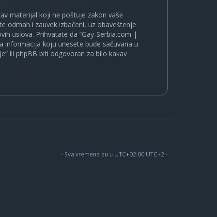
kakav materijal koji ne poštuje zakon vaše
ete odmah i zauvek izbačeni, uz obaveštenje
vih uslova. Prihvatate da “Gay-Serbia.com |
koja informacija koju unesete bude sačuvana u
je” ili phpBB biti odgovoran za bilo kakav
- Sva vremena su u UTC+02:00 UTC+2 -