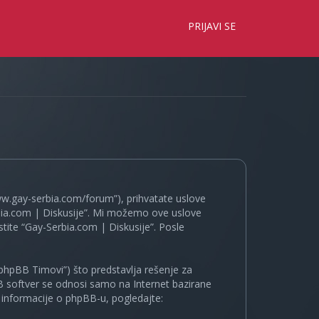
×
PRIJAVI SE
www.gay-serbia.com/forum”), prihvatate uslove
erbia.com | Diskusije”. Mi možemo ove uslove
tite “Gay-Serbia.com | Diskusije”. Posle
phpBB Timovi”) što predstavlja rešenje za
B softver se odnosi samo na Internet bazirane
e informacije o phpBB-u, pogledajte: