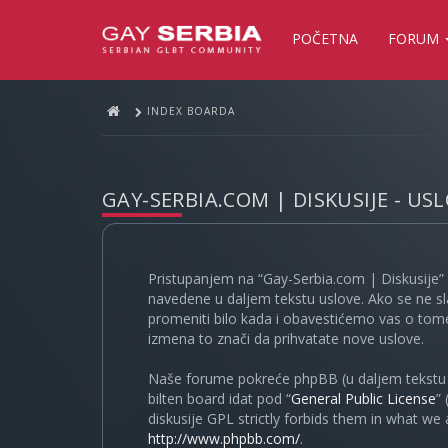
POČETNA
FORUM
INDEX BOARDA
GAY-SERBIA.COM | DISKUSIJE - US
Pristupanjem na “Gay-Serbia.com | Diskusije” 
navedene u daljem tekstu uslove. Ako se ne sl
promeniti bilo kada i obavestićemo vas o tome
izmena to znači da prihvatate nove uslove.
Naše forume pokreće phpBB (u daljem tekstu “
bilten board idat pod “
General Public License
”
diskusije GPL strictly forbids them in what we
http://www.phpbb.com/
.