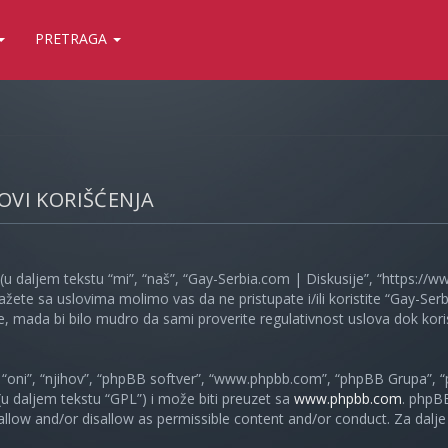
PRETRAGA
LOVI KORIŠĆENJA
(u daljem tekstu “mi”, “naš”, “Gay-Serbia.com | Diskusije”, “https://
ažete sa uslovima molimo vas da ne pristupate i/ili koristite “Gay-S
, mada bi bilo mudro da sami proverite regulativnost uslova dok koris
oni”, “njihov”, “phpBB softver”, “www.phpbb.com”, “phpBB Grupa”, “
 (u daljem tekstu “GPL”) i može biti preuzet sa
www.phpbb.com
. phpB
 allow and/or disallow as permissible content and/or conduct. Za dalj