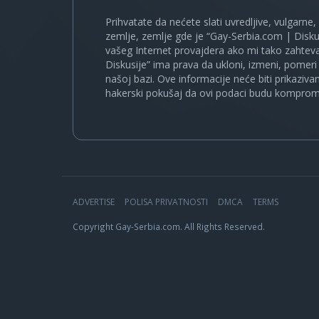
Prihvatate da nećete slati uvredljive, vulgarne,
zemlje, zemlje gde je “Gay-Serbia.com | Disku
vašeg Internet provajdera ako mi tako zahteva
Diskusije” ima prava da ukloni, izmeni, pomeri 
našoj bazi. Ove informacije neće biti prikaziva
hakerski pokušaj da ovi podaci budu komprom
ADVERTISE
POLISA PRIVATNOSTI
DMCA
TERMS
Copyright Gay-Serbia.com. All Rights Reserved.