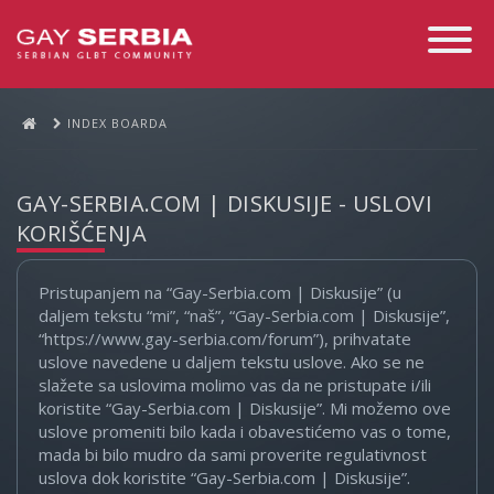
Toggle
Navigati
INDEX BOARDA
GAY-SERBIA.COM | DISKUSIJE - USLOVI
KORIŠĆENJA
Pristupanjem na “Gay-Serbia.com | Diskusije” (u
daljem tekstu “mi”, “naš”, “Gay-Serbia.com | Diskusije”,
“https://www.gay-serbia.com/forum”), prihvatate
uslove navedene u daljem tekstu uslove. Ako se ne
slažete sa uslovima molimo vas da ne pristupate i/ili
koristite “Gay-Serbia.com | Diskusije”. Mi možemo ove
uslove promeniti bilo kada i obavestićemo vas o tome,
mada bi bilo mudro da sami proverite regulativnost
uslova dok koristite “Gay-Serbia.com | Diskusije”.