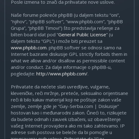
Posle izmena to znači da prihvatate nove uslove.
Naše forume pokreće phpBB (u daljem tekstu “oni”,
“njihov”, “phpBB softver”, “www.phpbb.com”, “phpBB
Grupa”, “phpBB Timovi”) što predstavlja rešenje za
bilten board idat pod “
General Public License
” (u
daljem tekstu “GPL”) i može biti preuzet sa
www.phpbb.com
. phpBB softver se odnosi samo na
Internet bazirane diskusije GPL strictly forbids them in
what we allow and/or disallow as permissible content
and/or conduct. Za dalje informacije o phpBB-u,
pogledajte:
http://www.phpbb.com/
.
Prihvatate da nećete slati uvredljive, vulgarne,
kleveničke, reči mržnje, preteće, seksualno orijentisane
reči ili bilo kakav materijal koji ne poštuje zakon vaše
zemlje, zemlje gde je “Gay-Serbia.com | Diskusije”
hostovan kao i međunarodni zakon. Čineći to, rizikujete
da budete odmah i zauvek izbačeni, uz obaveštenje
vašeg Internet provajdera ako mi tako zahtevamo. IP
adrese svih postova se beleže da bi pomogle u
ispunjavanju ovih uslova. Prihvatate da “Gay-