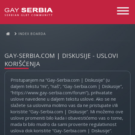
Toggle
Navigati
INDEX BOARDA
GAY-SERBIA.COM | DISKUSIJE - USLOVI
KORIŠĆENJA
Pristupanjem na “Gay-Serbia.com | Diskusije” (u
daljem tekstu “mi”, “naš”, “Gay-Serbia.com | Diskusije”,
“https://www.gay-serbia.com/forum”), prihvatate
uslove navedene u daljem tekstu uslove. Ako se ne
slažete sa uslovima molimo vas da ne pristupate i/ili
koristite “Gay-Serbia.com | Diskusije”. Mi možemo ove
uslove promeniti bilo kada i obavestićemo vas o tome,
mada bi bilo mudro da sami proverite regulativnost
uslova dok koristite “Gay-Serbia.com | Diskusije”.