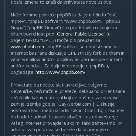
Posle izmena to znači da prihvatate nove uslove.
Naše forume pokreće phpBB (u daljem tekstu “oni”,
“njihov”, “phpBB softver”, “www.phpbb.com”, “phpBB
Grupa”, “phpBB Timovi”) što predstavlja rešenje za
bilten board idat pod “
General Public License
” (u
daljem tekstu “GPL”) i može biti preuzet sa
www.phpbb.com
. phpBB softver se odnosi samo na
Internet bazirane diskusije GPL strictly forbids them in
what we allow and/or disallow as permissible content
and/or conduct. Za dalje informacije o phpBB-u,
pogledajte:
http://www.phpbb.com/
.
Prihvatate da nećete slati uvredljive, vulgarne,
kleveničke, reči mržnje, preteće, seksualno orijentisane
reči ili bilo kakav materijal koji ne poštuje zakon vaše
zemlje, zemlje gde je “Gay-Serbia.com | Diskusije”
hostovan kao i međunarodni zakon. Čineći to, rizikujete
da budete odmah i zauvek izbačeni, uz obaveštenje
vašeg Internet provajdera ako mi tako zahtevamo. IP
adrese svih postova se beleže da bi pomogle u
ispunjavanju ovih uslova. Prihvatate da “Gay-