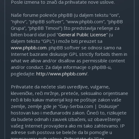
Posle izmena to znači da prihvatate nove uslove.
Naše forume pokreće phpBB (u daljem tekstu “oni”,
“njihov”, “phpBB softver”, “www.phpbb.com”, “phpBB
Grupa”, “phpBB Timovi”) što predstavlja rešenje za
bilten board idat pod “
General Public License
” (u
daljem tekstu “GPL”) i može biti preuzet sa
www.phpbb.com
. phpBB softver se odnosi samo na
Internet bazirane diskusije GPL strictly forbids them in
what we allow and/or disallow as permissible content
and/or conduct. Za dalje informacije o phpBB-u,
pogledajte:
http://www.phpbb.com/
.
Prihvatate da nećete slati uvredljive, vulgarne,
kleveničke, reči mržnje, preteće, seksualno orijentisane
reči ili bilo kakav materijal koji ne poštuje zakon vaše
zemlje, zemlje gde je “Gay-Serbia.com | Diskusije”
hostovan kao i međunarodni zakon. Čineći to, rizikujete
da budete odmah i zauvek izbačeni, uz obaveštenje
vašeg Internet provajdera ako mi tako zahtevamo. IP
adrese svih postova se beleže da bi pomogle u
ispunjavanju ovih uslova. Prihvatate da “Gay-