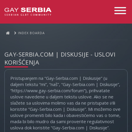
Toggle
Navigati
INDEX BOARDA
GAY-SERBIA.COM | DISKUSIJE - USLOVI
KORIŠĆENJA
Pristupanjem na “Gay-Serbia.com | Diskusije” (u
daljem tekstu “mi”, “naš”, “Gay-Serbia.com | Diskusije”,
“https://www.gay-serbia.com/forum”), prihvatate
uslove navedene u daljem tekstu uslove. Ako se ne
slažete sa uslovima molimo vas da ne pristupate i/ili
koristite “Gay-Serbia.com | Diskusije”. Mi možemo ove
uslove promeniti bilo kada i obavestićemo vas o tome,
mada bi bilo mudro da sami proverite regulativnost
uslova dok koristite “Gay-Serbia.com | Diskusije”.