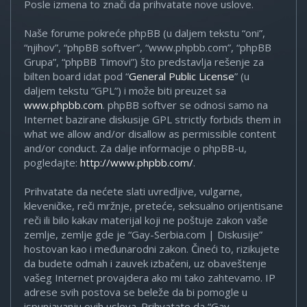
Posle izmena to znači da prihvatate nove uslove.
Naše forume pokreće phpBB (u daljem tekstu “oni”,
“njihov”, “phpBB softver”, “www.phpbb.com”, “phpBB
Grupa”, “phpBB Timovi”) što predstavlja rešenje za
bilten board idat pod “
General Public License
” (u
daljem tekstu “GPL”) i može biti preuzet sa
www.phpbb.com
. phpBB softver se odnosi samo na
Internet bazirane diskusije GPL strictly forbids them in
what we allow and/or disallow as permissible content
and/or conduct. Za dalje informacije o phpBB-u,
pogledajte:
http://www.phpbb.com/
.
Prihvatate da nećete slati uvredljive, vulgarne,
kleveničke, reči mržnje, preteće, seksualno orijentisane
reči ili bilo kakav materijal koji ne poštuje zakon vaše
zemlje, zemlje gde je “Gay-Serbia.com | Diskusije”
hostovan kao i međunarodni zakon. Čineći to, rizikujete
da budete odmah i zauvek izbačeni, uz obaveštenje
vašeg Internet provajdera ako mi tako zahtevamo. IP
adrese svih postova se beleže da bi pomogle u
ispunjavanju ovih uslova. Prihvatate da “Gay-