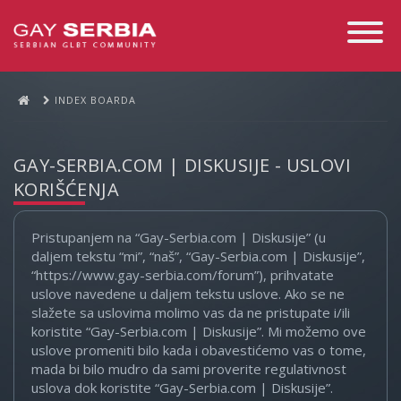
Toggle
Navigati
INDEX BOARDA
GAY-SERBIA.COM | DISKUSIJE - USLOVI
KORIŠĆENJA
Pristupanjem na “Gay-Serbia.com | Diskusije” (u
daljem tekstu “mi”, “naš”, “Gay-Serbia.com | Diskusije”,
“https://www.gay-serbia.com/forum”), prihvatate
uslove navedene u daljem tekstu uslove. Ako se ne
slažete sa uslovima molimo vas da ne pristupate i/ili
koristite “Gay-Serbia.com | Diskusije”. Mi možemo ove
uslove promeniti bilo kada i obavestićemo vas o tome,
mada bi bilo mudro da sami proverite regulativnost
uslova dok koristite “Gay-Serbia.com | Diskusije”.