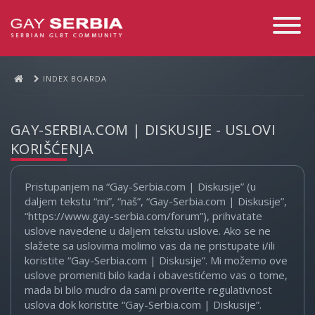
Toggle
Navigati
INDEX BOARDA
GAY-SERBIA.COM | DISKUSIJE - USLOVI
KORIŠĆENJA
Pristupanjem na “Gay-Serbia.com | Diskusije” (u
daljem tekstu “mi”, “naš”, “Gay-Serbia.com | Diskusije”,
“https://www.gay-serbia.com/forum”), prihvatate
uslove navedene u daljem tekstu uslove. Ako se ne
slažete sa uslovima molimo vas da ne pristupate i/ili
koristite “Gay-Serbia.com | Diskusije”. Mi možemo ove
uslove promeniti bilo kada i obavestićemo vas o tome,
mada bi bilo mudro da sami proverite regulativnost
uslova dok koristite “Gay-Serbia.com | Diskusije”.