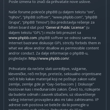
Posle izmena to znači da prihvatate nove uslove.
Naše forume pokreće phpBB (u daljem tekstu “oni”,
“njihov”, “phpBB softver”, “www.phpbb.com”, “phpBB
Grupa”, “phpBB Timovi”) što predstavlja rešenje za
bilten board idat pod “
General Public License
” (u
daljem tekstu “GPL”) i može biti preuzet sa
www.phpbb.com
. phpBB softver se odnosi samo na
Internet bazirane diskusije GPL strictly forbids them in
what we allow and/or disallow as permissible content
and/or conduct. Za dalje informacije o phpBB-u,
pogledajte:
http://www.phpbb.com/
.
Prihvatate da nećete slati uvredljive, vulgarne,
kleveničke, reči mržnje, preteće, seksualno orijentisane
reči ili bilo kakav materijal koji ne poštuje zakon vaše
zemlje, zemlje gde je “Gay-Serbia.com | Diskusije”
hostovan kao i međunarodni zakon. Čineći to, rizikujete
da budete odmah i zauvek izbačeni, uz obaveštenje
vašeg Internet provajdera ako mi tako zahtevamo. IP
adrese svih postova se beleže da bi pomogle u
ispunjavanju ovih uslova. Prihvatate da “Gay-