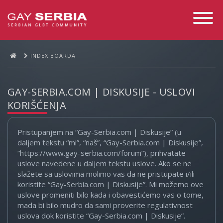
Toggle
Navigati
INDEX BOARDA
GAY-SERBIA.COM | DISKUSIJE - USLOVI
KORIŠĆENJA
Pristupanjem na “Gay-Serbia.com | Diskusije” (u
daljem tekstu “mi”, “naš”, “Gay-Serbia.com | Diskusije”,
“https://www.gay-serbia.com/forum”), prihvatate
uslove navedene u daljem tekstu uslove. Ako se ne
slažete sa uslovima molimo vas da ne pristupate i/ili
koristite “Gay-Serbia.com | Diskusije”. Mi možemo ove
uslove promeniti bilo kada i obavestićemo vas o tome,
mada bi bilo mudro da sami proverite regulativnost
uslova dok koristite “Gay-Serbia.com | Diskusije”.