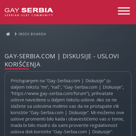
Toggle
Navigati
INDEX BOARDA
GAY-SERBIA.COM | DISKUSIJE - USLOVI
KORIŠĆENJA
Pristupanjem na “Gay-Serbia.com | Diskusije” (u
daljem tekstu “mi”, “naš”, “Gay-Serbia.com | Diskusije”,
“https://www.gay-serbia.com/forum”), prihvatate
uslove navedene u daljem tekstu uslove. Ako se ne
slažete sa uslovima molimo vas da ne pristupate i/ili
koristite “Gay-Serbia.com | Diskusije”. Mi možemo ove
uslove promeniti bilo kada i obavestićemo vas o tome,
mada bi bilo mudro da sami proverite regulativnost
uslova dok koristite “Gay-Serbia.com | Diskusije”.