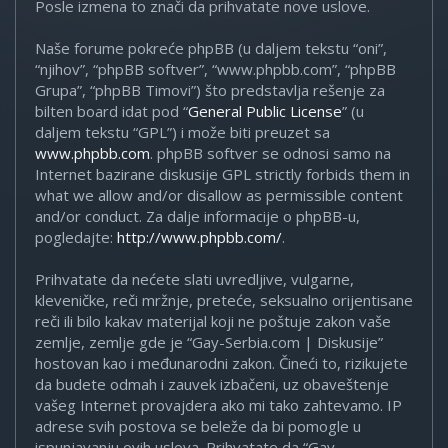
Posle izmena to znači da prihvatate nove uslove.
Naše forume pokreće phpBB (u daljem tekstu “oni”,
“njihov”, “phpBB softver”, “www.phpbb.com”, “phpBB
Grupa”, “phpBB Timovi”) što predstavlja rešenje za
bilten board idat pod “
General Public License
” (u
daljem tekstu “GPL”) i može biti preuzet sa
www.phpbb.com
. phpBB softver se odnosi samo na
Internet bazirane diskusije GPL strictly forbids them in
what we allow and/or disallow as permissible content
and/or conduct. Za dalje informacije o phpBB-u,
pogledajte:
http://www.phpbb.com/
.
Prihvatate da nećete slati uvredljive, vulgarne,
kleveničke, reči mržnje, preteće, seksualno orijentisane
reči ili bilo kakav materijal koji ne poštuje zakon vaše
zemlje, zemlje gde je “Gay-Serbia.com | Diskusije”
hostovan kao i međunarodni zakon. Čineći to, rizikujete
da budete odmah i zauvek izbačeni, uz obaveštenje
vašeg Internet provajdera ako mi tako zahtevamo. IP
adrese svih postova se beleže da bi pomogle u
ispunjavanju ovih uslova. Prihvatate da “Gay-