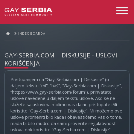
Toggle
Navigati
INDEX BOARDA
GAY-SERBIA.COM | DISKUSIJE - USLOVI
KORIŠĆENJA
Pristupanjem na “Gay-Serbia.com | Diskusije” (u
daljem tekstu “mi”, “naš”, “Gay-Serbia.com | Diskusije”,
“https://www.gay-serbia.com/forum”), prihvatate
uslove navedene u daljem tekstu uslove. Ako se ne
slažete sa uslovima molimo vas da ne pristupate i/ili
koristite “Gay-Serbia.com | Diskusije”. Mi možemo ove
uslove promeniti bilo kada i obavestićemo vas o tome,
mada bi bilo mudro da sami proverite regulativnost
uslova dok koristite “Gay-Serbia.com | Diskusije”.