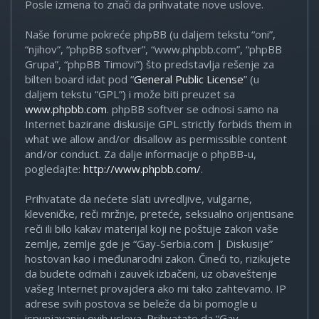
Posle izmena to znači da prihvatate nove uslove.
Naše forume pokreće phpBB (u daljem tekstu “oni”,
“njihov”, “phpBB softver”, “www.phpbb.com”, “phpBB
Grupa”, “phpBB Timovi”) što predstavlja rešenje za
bilten board idat pod “
General Public License
” (u
daljem tekstu “GPL”) i može biti preuzet sa
www.phpbb.com
. phpBB softver se odnosi samo na
Internet bazirane diskusije GPL strictly forbids them in
what we allow and/or disallow as permissible content
and/or conduct. Za dalje informacije o phpBB-u,
pogledajte:
http://www.phpbb.com/
.
Prihvatate da nećete slati uvredljive, vulgarne,
kleveničke, reči mržnje, preteće, seksualno orijentisane
reči ili bilo kakav materijal koji ne poštuje zakon vaše
zemlje, zemlje gde je “Gay-Serbia.com | Diskusije”
hostovan kao i međunarodni zakon. Čineći to, rizikujete
da budete odmah i zauvek izbačeni, uz obaveštenje
vašeg Internet provajdera ako mi tako zahtevamo. IP
adrese svih postova se beleže da bi pomogle u
ispunjavanju ovih uslova. Prihvatate da “Gay-