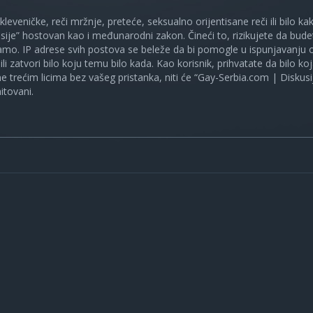
 kleveničke, reči mržnje, preteće, seksualno orijentisane reči ili bilo 
sije” hostovan kao i međunarodni zakon. Čineći to, rizikujete da bud
mo. IP adrese svih postova se beleže da bi pomogle u ispunjavanju o
ili zatvori bilo koju temu bilo kada. Kao korisnik, prihvatate da bilo 
ne trećim licima bez vašeg pristanka, niti će “Gay-Serbia.com | Diskusi
itovani.