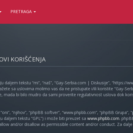
PRETRAGA
LOVI KORIŠĆENJA
(u daljem tekstu “mi”, “naš”, “Gay-Serbia.com | Diskusije”, “https://
ažete sa uslovima molimo vas da ne pristupate i/ili koristite “Gay-S
, mada bi bilo mudro da sami proverite regulativnost uslova dok koris
oni”, “njihov”, “phpBB softver”, “www.phpbb.com”, “phpBB Grupa”, “
 (u daljem tekstu “GPL”) i može biti preuzet sa
www.phpbb.com
. phpB
 allow and/or disallow as permissible content and/or conduct. Za dalj