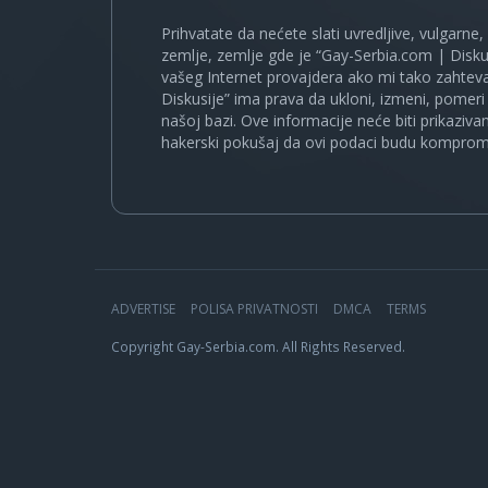
Prihvatate da nećete slati uvredljive, vulgarne,
zemlje, zemlje gde je “Gay-Serbia.com | Disku
vašeg Internet provajdera ako mi tako zahteva
Diskusije” ima prava da ukloni, izmeni, pomeri 
našoj bazi. Ove informacije neće biti prikaziva
hakerski pokušaj da ovi podaci budu komprom
ADVERTISE
POLISA PRIVATNOSTI
DMCA
TERMS
Copyright Gay-Serbia.com. All Rights Reserved.