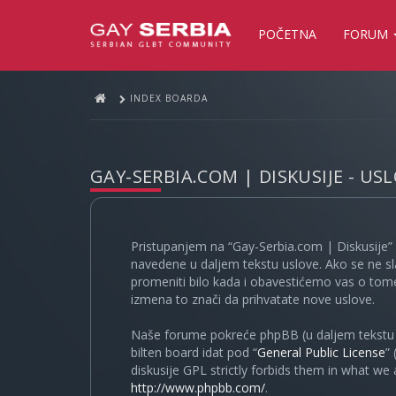
POČETNA
FORUM
INDEX BOARDA
GAY-SERBIA.COM | DISKUSIJE - US
Pristupanjem na “Gay-Serbia.com | Diskusije” 
navedene u daljem tekstu uslove. Ako se ne sl
promeniti bilo kada i obavestićemo vas o tome
izmena to znači da prihvatate nove uslove.
Naše forume pokreće phpBB (u daljem tekstu “
bilten board idat pod “
General Public License
”
diskusije GPL strictly forbids them in what we
http://www.phpbb.com/
.