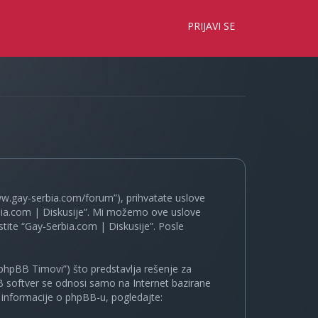
×
PRIJAVI SE
www.gay-serbia.com/forum”), prihvatate uslove
erbia.com | Diskusije”. Mi možemo ove uslove
tite “Gay-Serbia.com | Diskusije”. Posle
phpBB Timovi”) što predstavlja rešenje za
B softver se odnosi samo na Internet bazirane
e informacije o phpBB-u, pogledajte: