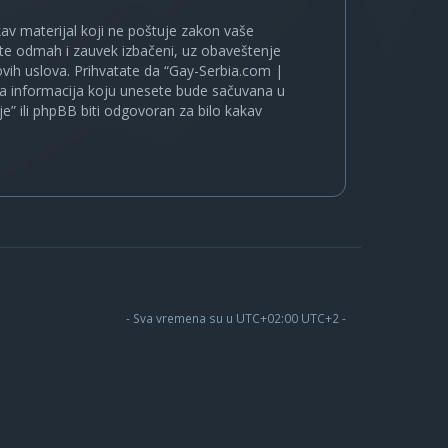
kakav materijal koji ne poštuje zakon vaše
ete odmah i zauvek izbačeni, uz obaveštenje
vih uslova. Prihvatate da “Gay-Serbia.com |
koja informacija koju unesete bude sačuvana u
je” ili phpBB biti odgovoran za bilo kakav
- Sva vremena su u UTC+02:00 UTC+2 -