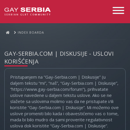
Toggle
Navigati
INDEX BOARDA
GAY-SERBIA.COM | DISKUSIJE - USLOVI
KORIŠĆENJA
Pristupanjem na “Gay-Serbia.com | Diskusije” (u
daljem tekstu “mi”, “naš”, “Gay-Serbia.com | Diskusije”,
“https://www.gay-serbia.com/forum”), prihvatate
uslove navedene u daljem tekstu uslove. Ako se ne
slažete sa uslovima molimo vas da ne pristupate i/ili
koristite “Gay-Serbia.com | Diskusije”. Mi možemo ove
uslove promeniti bilo kada i obavestićemo vas o tome,
mada bi bilo mudro da sami proverite regulativnost
uslova dok koristite “Gay-Serbia.com | Diskusije”.