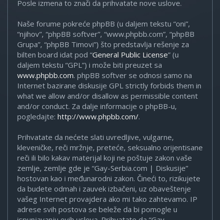
Posle izmena to znači da prihvatate nove uslove.
Naše forume pokreće phpBB (u daljem tekstu “oni”,
“njihov”, “phpBB softver”, “www.phpbb.com”, “phpBB
Grupa”, “phpBB Timovi”) što predstavlja rešenje za
bilten board idat pod “
General Public License
” (u
daljem tekstu “GPL”) i može biti preuzet sa
www.phpbb.com
. phpBB softver se odnosi samo na
Internet bazirane diskusije GPL strictly forbids them in
what we allow and/or disallow as permissible content
and/or conduct. Za dalje informacije o phpBB-u,
pogledajte:
http://www.phpbb.com/
.
Prihvatate da nećete slati uvredljive, vulgarne,
kleveničke, reči mržnje, preteće, seksualno orijentisane
reči ili bilo kakav materijal koji ne poštuje zakon vaše
zemlje, zemlje gde je “Gay-Serbia.com | Diskusije”
hostovan kao i međunarodni zakon. Čineći to, rizikujete
da budete odmah i zauvek izbačeni, uz obaveštenje
vašeg Internet provajdera ako mi tako zahtevamo. IP
adrese svih postova se beleže da bi pomogle u
ispunjavanju ovih uslova. Prihvatate da “Gay-