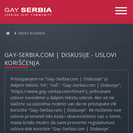
Toggle
Navigati
INDEX BOARDA
GAY-SERBIA.COM | DISKUSIJE - USLOVI
KORIŠĆENJA
Pristupanjem na “Gay-Serbia.com | Diskusije” (u
daljem tekstu “mi”, “naš”, “Gay-Serbia.com | Diskusije”,
“https://www.gay-serbia.com/forum”), prihvatate
uslove navedene u daljem tekstu uslove. Ako se ne
slažete sa uslovima molimo vas da ne pristupate i/ili
koristite “Gay-Serbia.com | Diskusije”. Mi možemo ove
uslove promeniti bilo kada i obavestićemo vas o tome,
mada bi bilo mudro da sami proverite regulativnost
uslova dok koristite “Gay-Serbia.com | Diskusije”.