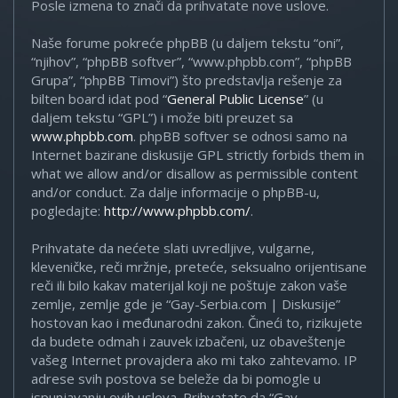
Posle izmena to znači da prihvatate nove uslove.
Naše forume pokreće phpBB (u daljem tekstu “oni”,
“njihov”, “phpBB softver”, “www.phpbb.com”, “phpBB
Grupa”, “phpBB Timovi”) što predstavlja rešenje za
bilten board idat pod “
General Public License
” (u
daljem tekstu “GPL”) i može biti preuzet sa
www.phpbb.com
. phpBB softver se odnosi samo na
Internet bazirane diskusije GPL strictly forbids them in
what we allow and/or disallow as permissible content
and/or conduct. Za dalje informacije o phpBB-u,
pogledajte:
http://www.phpbb.com/
.
Prihvatate da nećete slati uvredljive, vulgarne,
kleveničke, reči mržnje, preteće, seksualno orijentisane
reči ili bilo kakav materijal koji ne poštuje zakon vaše
zemlje, zemlje gde je “Gay-Serbia.com | Diskusije”
hostovan kao i međunarodni zakon. Čineći to, rizikujete
da budete odmah i zauvek izbačeni, uz obaveštenje
vašeg Internet provajdera ako mi tako zahtevamo. IP
adrese svih postova se beleže da bi pomogle u
ispunjavanju ovih uslova. Prihvatate da “Gay-