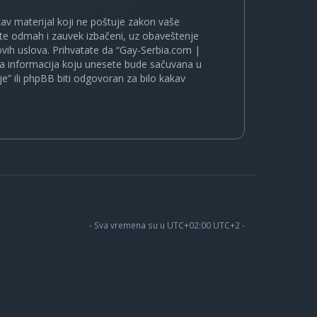
kakav materijal koji ne poštuje zakon vaše
ete odmah i zauvek izbačeni, uz obaveštenje
vih uslova. Prihvatate da “Gay-Serbia.com |
koja informacija koju unesete bude sačuvana u
je” ili phpBB biti odgovoran za bilo kakav
- Sva vremena su u UTC+02:00 UTC+2 -