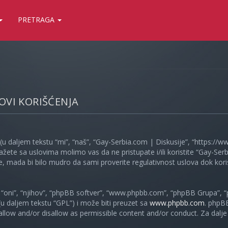
PRETRAGA
LOVI KORIŠĆENJA
(u daljem tekstu “mi”, “naš”, “Gay-Serbia.com | Diskusije”, “https://
ažete sa uslovima molimo vas da ne pristupate i/ili koristite “Gay-S
, mada bi bilo mudro da sami proverite regulativnost uslova dok koris
oni”, “njihov”, “phpBB softver”, “www.phpbb.com”, “phpBB Grupa”, “
 (u daljem tekstu “GPL”) i može biti preuzet sa
www.phpbb.com
. phpB
 allow and/or disallow as permissible content and/or conduct. Za dalj