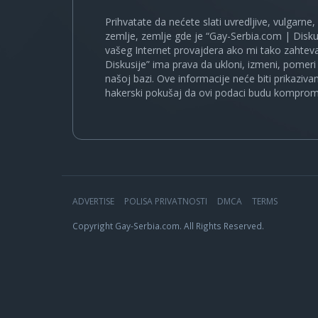
Prihvatate da nećete slati uvredljive, vulgarne,
zemlje, zemlje gde je “Gay-Serbia.com | Disku
vašeg Internet provajdera ako mi tako zahteva
Diskusije” ima prava da ukloni, izmeni, pomeri 
našoj bazi. Ove informacije neće biti prikaziva
hakerski pokušaj da ovi podaci budu komprom
ADVERTISE
POLISA PRIVATNOSTI
DMCA
TERMS
Copyright Gay-Serbia.com. All Rights Reserved.