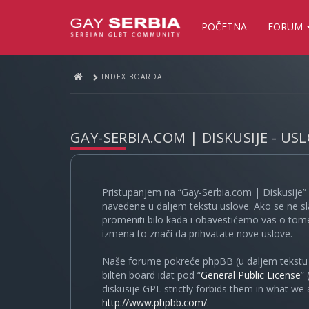
POČETNA
FORUM
INDEX BOARDA
GAY-SERBIA.COM | DISKUSIJE - US
Pristupanjem na “Gay-Serbia.com | Diskusije” 
navedene u daljem tekstu uslove. Ako se ne sl
promeniti bilo kada i obavestićemo vas o tome
izmena to znači da prihvatate nove uslove.
Naše forume pokreće phpBB (u daljem tekstu “
bilten board idat pod “
General Public License
”
diskusije GPL strictly forbids them in what we
http://www.phpbb.com/
.