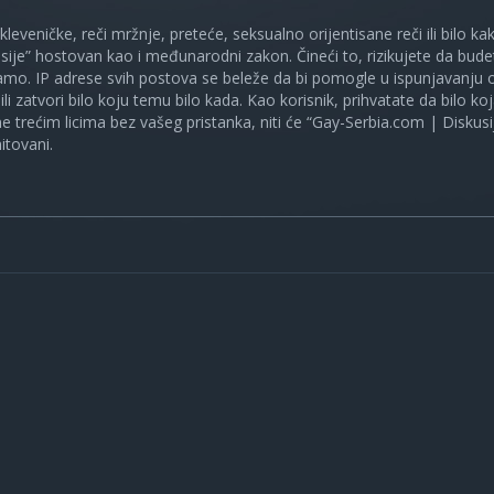
 kleveničke, reči mržnje, preteće, seksualno orijentisane reči ili bilo 
sije” hostovan kao i međunarodni zakon. Čineći to, rizikujete da bud
mo. IP adrese svih postova se beleže da bi pomogle u ispunjavanju o
ili zatvori bilo koju temu bilo kada. Kao korisnik, prihvatate da bilo 
ne trećim licima bez vašeg pristanka, niti će “Gay-Serbia.com | Diskusi
itovani.