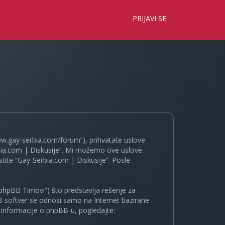
×
PRIJAVI SE
www.gay-serbia.com/forum”), prihvatate uslove
erbia.com | Diskusije”. Mi možemo ove uslove
tite “Gay-Serbia.com | Diskusije”. Posle
phpBB Timovi”) što predstavlja rešenje za
B softver se odnosi samo na Internet bazirane
e informacije o phpBB-u, pogledajte: