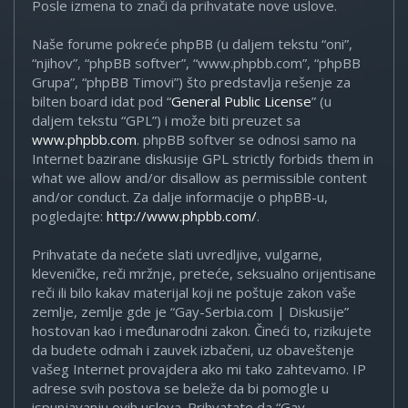
Posle izmena to znači da prihvatate nove uslove.
Naše forume pokreće phpBB (u daljem tekstu “oni”,
“njihov”, “phpBB softver”, “www.phpbb.com”, “phpBB
Grupa”, “phpBB Timovi”) što predstavlja rešenje za
bilten board idat pod “
General Public License
” (u
daljem tekstu “GPL”) i može biti preuzet sa
www.phpbb.com
. phpBB softver se odnosi samo na
Internet bazirane diskusije GPL strictly forbids them in
what we allow and/or disallow as permissible content
and/or conduct. Za dalje informacije o phpBB-u,
pogledajte:
http://www.phpbb.com/
.
Prihvatate da nećete slati uvredljive, vulgarne,
kleveničke, reči mržnje, preteće, seksualno orijentisane
reči ili bilo kakav materijal koji ne poštuje zakon vaše
zemlje, zemlje gde je “Gay-Serbia.com | Diskusije”
hostovan kao i međunarodni zakon. Čineći to, rizikujete
da budete odmah i zauvek izbačeni, uz obaveštenje
vašeg Internet provajdera ako mi tako zahtevamo. IP
adrese svih postova se beleže da bi pomogle u
ispunjavanju ovih uslova. Prihvatate da “Gay-