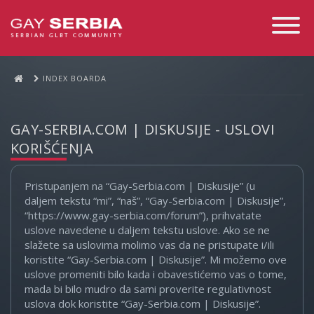
Toggle
Navigati
INDEX BOARDA
GAY-SERBIA.COM | DISKUSIJE - USLOVI
KORIŠĆENJA
Pristupanjem na “Gay-Serbia.com | Diskusije” (u
daljem tekstu “mi”, “naš”, “Gay-Serbia.com | Diskusije”,
“https://www.gay-serbia.com/forum”), prihvatate
uslove navedene u daljem tekstu uslove. Ako se ne
slažete sa uslovima molimo vas da ne pristupate i/ili
koristite “Gay-Serbia.com | Diskusije”. Mi možemo ove
uslove promeniti bilo kada i obavestićemo vas o tome,
mada bi bilo mudro da sami proverite regulativnost
uslova dok koristite “Gay-Serbia.com | Diskusije”.