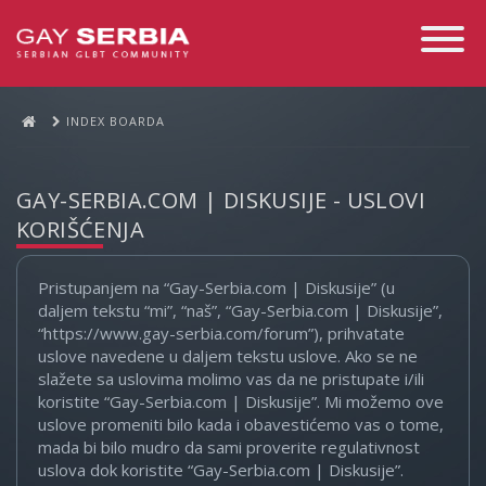
Toggle
Navigati
INDEX BOARDA
GAY-SERBIA.COM | DISKUSIJE - USLOVI
KORIŠĆENJA
Pristupanjem na “Gay-Serbia.com | Diskusije” (u
daljem tekstu “mi”, “naš”, “Gay-Serbia.com | Diskusije”,
“https://www.gay-serbia.com/forum”), prihvatate
uslove navedene u daljem tekstu uslove. Ako se ne
slažete sa uslovima molimo vas da ne pristupate i/ili
koristite “Gay-Serbia.com | Diskusije”. Mi možemo ove
uslove promeniti bilo kada i obavestićemo vas o tome,
mada bi bilo mudro da sami proverite regulativnost
uslova dok koristite “Gay-Serbia.com | Diskusije”.