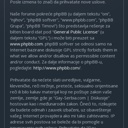
Posle izmena to znači da prihvatate nove uslove.
Naše forume pokreće phpBB (u daljem tekstu “oni”,
“njihov”, “phpBB softver”, “www.phpbb.com”, “phpBB
Grupa”, “phpBB Timovi”) što predstavlja rešenje za
bilten board idat pod “
General Public License
” (u
daljem tekstu “GPL”) i može biti preuzet sa
www.phpbb.com
. phpBB softver se odnosi samo na
Internet bazirane diskusije GPL strictly forbids them in
what we allow and/or disallow as permissible content
and/or conduct. Za dalje informacije o phpBB-u,
pogledajte:
http://www.phpbb.com/
.
Prihvatate da nećete slati uvredljive, vulgarne,
kleveničke, reči mržnje, preteće, seksualno orijentisane
reči ili bilo kakav materijal koji ne poštuje zakon vaše
zemlje, zemlje gde je “Gay-Serbia.com | Diskusije”
hostovan kao i međunarodni zakon. Čineći to, rizikujete
da budete odmah i zauvek izbačeni, uz obaveštenje
vašeg Internet provajdera ako mi tako zahtevamo. IP
adrese svih postova se beleže da bi pomogle u
ispunjavanju ovih uslova. Prihvatate da “Gay-