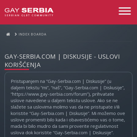
Toggle
Navigati
INDEX BOARDA
GAY-SERBIA.COM | DISKUSIJE - USLOVI
KORIŠĆENJA
Pristupanjem na “Gay-Serbia.com | Diskusije” (u
daljem tekstu “mi”, “naš”, “Gay-Serbia.com | Diskusije”,
“https://www.gay-serbia.com/forum”), prihvatate
uslove navedene u daljem tekstu uslove. Ako se ne
slažete sa uslovima molimo vas da ne pristupate i/ili
koristite “Gay-Serbia.com | Diskusije”. Mi možemo ove
uslove promeniti bilo kada i obavestićemo vas o tome,
mada bi bilo mudro da sami proverite regulativnost
uslova dok koristite “Gay-Serbia.com | Diskusije”.