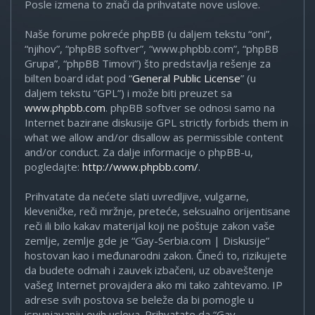
Posle izmena to znači da prihvatate nove uslove.
Naše forume pokreće phpBB (u daljem tekstu “oni”,
“njihov”, “phpBB softver”, “www.phpbb.com”, “phpBB
Grupa”, “phpBB Timovi”) što predstavlja rešenje za
bilten board idat pod “
General Public License
” (u
daljem tekstu “GPL”) i može biti preuzet sa
www.phpbb.com
. phpBB softver se odnosi samo na
Internet bazirane diskusije GPL strictly forbids them in
what we allow and/or disallow as permissible content
and/or conduct. Za dalje informacije o phpBB-u,
pogledajte:
http://www.phpbb.com/
.
Prihvatate da nećete slati uvredljive, vulgarne,
kleveničke, reči mržnje, preteće, seksualno orijentisane
reči ili bilo kakav materijal koji ne poštuje zakon vaše
zemlje, zemlje gde je “Gay-Serbia.com | Diskusije”
hostovan kao i međunarodni zakon. Čineći to, rizikujete
da budete odmah i zauvek izbačeni, uz obaveštenje
vašeg Internet provajdera ako mi tako zahtevamo. IP
adrese svih postova se beleže da bi pomogle u
ispunjavanju ovih uslova. Prihvatate da “Gay-