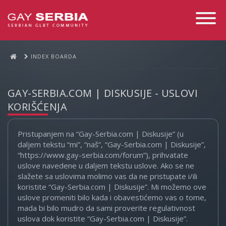
Toggle
Navigati
INDEX BOARDA
GAY-SERBIA.COM | DISKUSIJE - USLOVI
KORIŠĆENJA
Pristupanjem na “Gay-Serbia.com | Diskusije” (u
daljem tekstu “mi”, “naš”, “Gay-Serbia.com | Diskusije”,
“https://www.gay-serbia.com/forum”), prihvatate
uslove navedene u daljem tekstu uslove. Ako se ne
slažete sa uslovima molimo vas da ne pristupate i/ili
koristite “Gay-Serbia.com | Diskusije”. Mi možemo ove
uslove promeniti bilo kada i obavestićemo vas o tome,
mada bi bilo mudro da sami proverite regulativnost
uslova dok koristite “Gay-Serbia.com | Diskusije”.