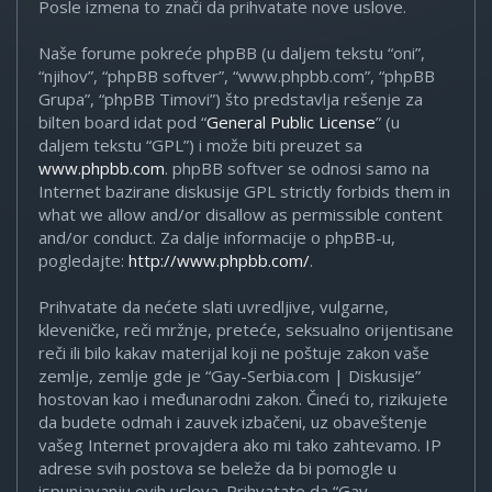
Posle izmena to znači da prihvatate nove uslove.
Naše forume pokreće phpBB (u daljem tekstu “oni”,
“njihov”, “phpBB softver”, “www.phpbb.com”, “phpBB
Grupa”, “phpBB Timovi”) što predstavlja rešenje za
bilten board idat pod “
General Public License
” (u
daljem tekstu “GPL”) i može biti preuzet sa
www.phpbb.com
. phpBB softver se odnosi samo na
Internet bazirane diskusije GPL strictly forbids them in
what we allow and/or disallow as permissible content
and/or conduct. Za dalje informacije o phpBB-u,
pogledajte:
http://www.phpbb.com/
.
Prihvatate da nećete slati uvredljive, vulgarne,
kleveničke, reči mržnje, preteće, seksualno orijentisane
reči ili bilo kakav materijal koji ne poštuje zakon vaše
zemlje, zemlje gde je “Gay-Serbia.com | Diskusije”
hostovan kao i međunarodni zakon. Čineći to, rizikujete
da budete odmah i zauvek izbačeni, uz obaveštenje
vašeg Internet provajdera ako mi tako zahtevamo. IP
adrese svih postova se beleže da bi pomogle u
ispunjavanju ovih uslova. Prihvatate da “Gay-