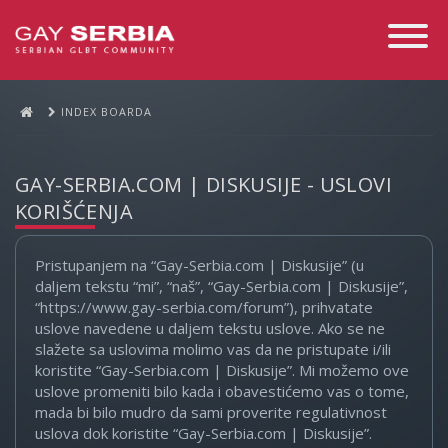
Toggle
Navigati
INDEX BOARDA
GAY-SERBIA.COM | DISKUSIJE - USLOVI
KORIŠĆENJA
Pristupanjem na “Gay-Serbia.com | Diskusije” (u
daljem tekstu “mi”, “naš”, “Gay-Serbia.com | Diskusije”,
“https://www.gay-serbia.com/forum”), prihvatate
uslove navedene u daljem tekstu uslove. Ako se ne
slažete sa uslovima molimo vas da ne pristupate i/ili
koristite “Gay-Serbia.com | Diskusije”. Mi možemo ove
uslove promeniti bilo kada i obavestićemo vas o tome,
mada bi bilo mudro da sami proverite regulativnost
uslova dok koristite “Gay-Serbia.com | Diskusije”.