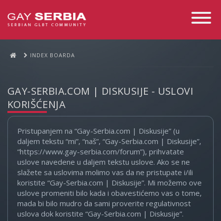
Toggle
Navigati
INDEX BOARDA
GAY-SERBIA.COM | DISKUSIJE - USLOVI
KORIŠĆENJA
Pristupanjem na “Gay-Serbia.com | Diskusije” (u
daljem tekstu “mi”, “naš”, “Gay-Serbia.com | Diskusije”,
“https://www.gay-serbia.com/forum”), prihvatate
uslove navedene u daljem tekstu uslove. Ako se ne
slažete sa uslovima molimo vas da ne pristupate i/ili
koristite “Gay-Serbia.com | Diskusije”. Mi možemo ove
uslove promeniti bilo kada i obavestićemo vas o tome,
mada bi bilo mudro da sami proverite regulativnost
uslova dok koristite “Gay-Serbia.com | Diskusije”.