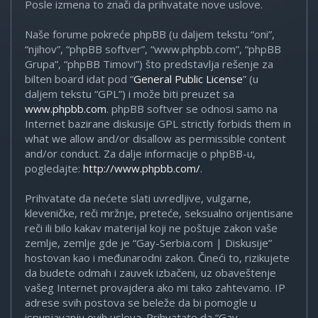
Posle izmena to znači da prihvatate nove uslove.
Naše forume pokreće phpBB (u daljem tekstu “oni”,
“njihov”, “phpBB softver”, “www.phpbb.com”, “phpBB
Grupa”, “phpBB Timovi”) što predstavlja rešenje za
bilten board idat pod “
General Public License
” (u
daljem tekstu “GPL”) i može biti preuzet sa
www.phpbb.com
. phpBB softver se odnosi samo na
Internet bazirane diskusije GPL strictly forbids them in
what we allow and/or disallow as permissible content
and/or conduct. Za dalje informacije o phpBB-u,
pogledajte:
http://www.phpbb.com/
.
Prihvatate da nećete slati uvredljive, vulgarne,
kleveničke, reči mržnje, preteće, seksualno orijentisane
reči ili bilo kakav materijal koji ne poštuje zakon vaše
zemlje, zemlje gde je “Gay-Serbia.com | Diskusije”
hostovan kao i međunarodni zakon. Čineći to, rizikujete
da budete odmah i zauvek izbačeni, uz obaveštenje
vašeg Internet provajdera ako mi tako zahtevamo. IP
adrese svih postova se beleže da bi pomogle u
ispunjavanju ovih uslova. Prihvatate da “Gay-