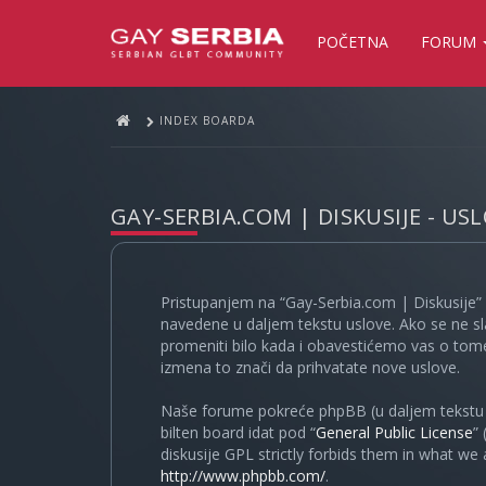
POČETNA
FORUM
INDEX BOARDA
GAY-SERBIA.COM | DISKUSIJE - US
Pristupanjem na “Gay-Serbia.com | Diskusije” 
navedene u daljem tekstu uslove. Ako se ne sl
promeniti bilo kada i obavestićemo vas o tome
izmena to znači da prihvatate nove uslove.
Naše forume pokreće phpBB (u daljem tekstu “
bilten board idat pod “
General Public License
”
diskusije GPL strictly forbids them in what we
http://www.phpbb.com/
.