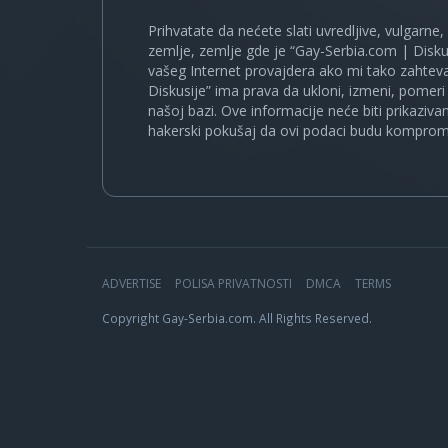
Prihvatate da nećete slati uvredljive, vulgarne,
zemlje, zemlje gde je “Gay-Serbia.com | Disku
vašeg Internet provajdera ako mi tako zahteva
Diskusije” ima prava da ukloni, izmeni, pomeri 
našoj bazi. Ove informacije neće biti prikaziva
hakerski pokušaj da ovi podaci budu komprom
ADVERTISE
POLISA PRIVATNOSTI
DMCA
TERMS
Copyright Gay-Serbia.com. All Rights Reserved.