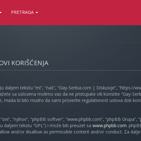
PRETRAGA
LOVI KORIŠĆENJA
(u daljem tekstu “mi”, “naš”, “Gay-Serbia.com | Diskusije”, “https://
ažete sa uslovima molimo vas da ne pristupate i/ili koristite “Gay-S
, mada bi bilo mudro da sami proverite regulativnost uslova dok koris
oni”, “njihov”, “phpBB softver”, “www.phpbb.com”, “phpBB Grupa”, “
 (u daljem tekstu “GPL”) i može biti preuzet sa
www.phpbb.com
. phpB
 allow and/or disallow as permissible content and/or conduct. Za dalj