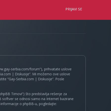
×
PRIJAVI SE
www.gay-serbia.com/forum”), prihvatate uslove
erbia.com | Diskusije”. Mi možemo ove uslove
tite “Gay-Serbia.com | Diskusije”. Posle
phpBB Timovi”) što predstavlja rešenje za
B softver se odnosi samo na Internet bazirane
e informacije o phpBB-u, pogledajte: