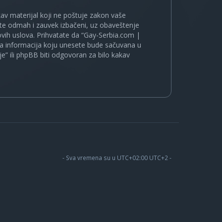
kakav materijal koji ne poštuje zakon vaše
ete odmah i zauvek izbačeni, uz obaveštenje
vih uslova. Prihvatate da “Gay-Serbia.com |
koja informacija koju unesete bude sačuvana u
je” ili phpBB biti odgovoran za bilo kakav
- Sva vremena su u UTC+02:00 UTC+2 -