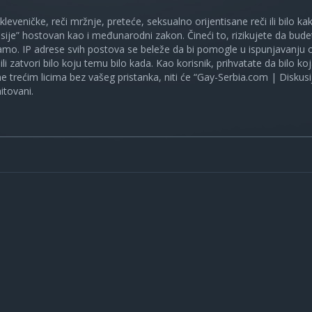
 kleveničke, reči mržnje, preteće, seksualno orijentisane reči ili bilo 
sije” hostovan kao i međunarodni zakon. Čineći to, rizikujete da bud
mo. IP adrese svih postova se beleže da bi pomogle u ispunjavanju o
ili zatvori bilo koju temu bilo kada. Kao korisnik, prihvatate da bilo 
ne trećim licima bez vašeg pristanka, niti će “Gay-Serbia.com | Diskusi
itovani.