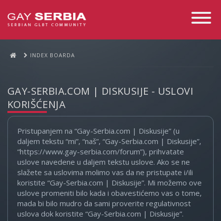
Toggle
Navigati
INDEX BOARDA
GAY-SERBIA.COM | DISKUSIJE - USLOVI
KORIŠĆENJA
Pristupanjem na “Gay-Serbia.com | Diskusije” (u
daljem tekstu “mi”, “naš”, “Gay-Serbia.com | Diskusije”,
“https://www.gay-serbia.com/forum”), prihvatate
uslove navedene u daljem tekstu uslove. Ako se ne
slažete sa uslovima molimo vas da ne pristupate i/ili
koristite “Gay-Serbia.com | Diskusije”. Mi možemo ove
uslove promeniti bilo kada i obavestićemo vas o tome,
mada bi bilo mudro da sami proverite regulativnost
uslova dok koristite “Gay-Serbia.com | Diskusije”.