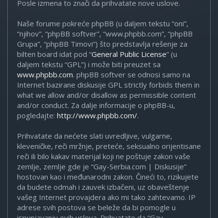
Posle izmena to znači da prihvatate nove uslove.
Naše forume pokreće phpBB (u daljem tekstu “oni”,
“njihov”, “phpBB softver”, “www.phpbb.com”, “phpBB
Grupa”, “phpBB Timovi”) što predstavlja rešenje za
bilten board idat pod “
General Public License
” (u
daljem tekstu “GPL”) i može biti preuzet sa
www.phpbb.com
. phpBB softver se odnosi samo na
Internet bazirane diskusije GPL strictly forbids them in
what we allow and/or disallow as permissible content
and/or conduct. Za dalje informacije o phpBB-u,
pogledajte:
http://www.phpbb.com/
.
Prihvatate da nećete slati uvredljive, vulgarne,
kleveničke, reči mržnje, preteće, seksualno orijentisane
reči ili bilo kakav materijal koji ne poštuje zakon vaše
zemlje, zemlje gde je “Gay-Serbia.com | Diskusije”
hostovan kao i međunarodni zakon. Čineći to, rizikujete
da budete odmah i zauvek izbačeni, uz obaveštenje
vašeg Internet provajdera ako mi tako zahtevamo. IP
adrese svih postova se beleže da bi pomogle u
ispunjavanju ovih uslova. Prihvatate da “Gay-