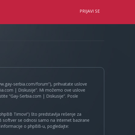
×
PRIJAVI SE
www.gay-serbia.com/forum”), prihvatate uslove
erbia.com | Diskusije”. Mi možemo ove uslove
tite “Gay-Serbia.com | Diskusije”. Posle
phpBB Timovi”) što predstavlja rešenje za
B softver se odnosi samo na Internet bazirane
e informacije o phpBB-u, pogledajte: