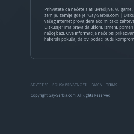
Prihvatate da nećete slati uvredljive, vulgarne,
zemlje, zemlje gde je “Gay-Serbia.com | Disku
vašeg Internet provajdera ako mi tako zahteva
Diskusije” ima prava da ukloni, izmeni, pomeri 
našoj bazi. Ove informacije neće biti prikaziva
hakerski pokušaj da ovi podaci budu komprom
ADVERTISE
POLISA PRIVATNOSTI
DMCA
TERMS
Copyright Gay-Serbia.com. All Rights Reserved.