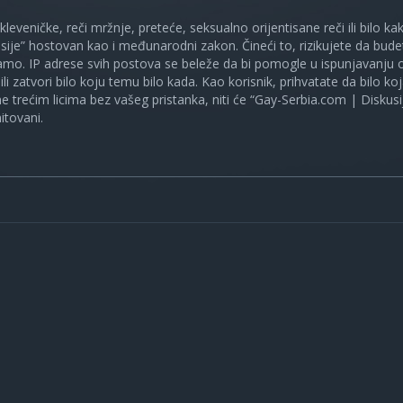
 kleveničke, reči mržnje, preteće, seksualno orijentisane reči ili bilo 
sije” hostovan kao i međunarodni zakon. Čineći to, rizikujete da bud
mo. IP adrese svih postova se beleže da bi pomogle u ispunjavanju o
ili zatvori bilo koju temu bilo kada. Kao korisnik, prihvatate da bilo 
ne trećim licima bez vašeg pristanka, niti će “Gay-Serbia.com | Diskusi
itovani.