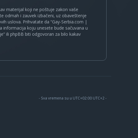
kakav materijal koji ne poštuje zakon vaše
ete odmah i zauvek izbačeni, uz obaveštenje
vih uslova. Prihvatate da “Gay-Serbia.com |
koja informacija koju unesete bude sačuvana u
je” ili phpBB biti odgovoran za bilo kakav
- Sva vremena su u UTC+02:00 UTC+2 -