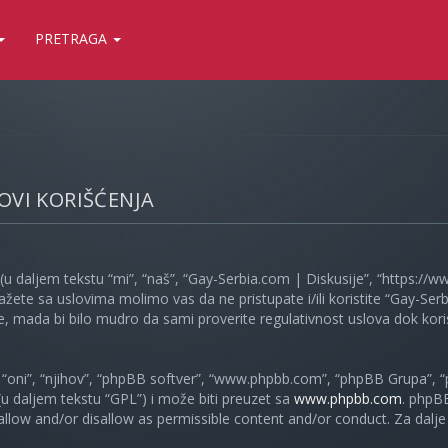
PRETRAGA
LOVI KORIŠĆENJA
(u daljem tekstu “mi”, “naš”, “Gay-Serbia.com | Diskusije”, “https://
ažete sa uslovima molimo vas da ne pristupate i/ili koristite “Gay-S
, mada bi bilo mudro da sami proverite regulativnost uslova dok koris
oni”, “njihov”, “phpBB softver”, “www.phpbb.com”, “phpBB Grupa”, “
 (u daljem tekstu “GPL”) i može biti preuzet sa
www.phpbb.com
. phpB
 allow and/or disallow as permissible content and/or conduct. Za dalj