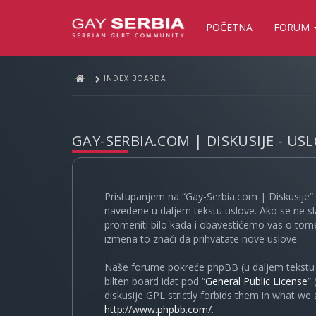
POČETNA
FORUM
INDEX BOARDA
GAY-SERBIA.COM | DISKUSIJE - US
Pristupanjem na “Gay-Serbia.com | Diskusije” 
navedene u daljem tekstu uslove. Ako se ne sl
promeniti bilo kada i obavestićemo vas o tome
izmena to znači da prihvatate nove uslove.
Naše forume pokreće phpBB (u daljem tekstu “
bilten board idat pod “
General Public License
”
diskusije GPL strictly forbids them in what we
http://www.phpbb.com/
.