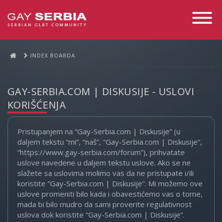
Toggle
Navigati
INDEX BOARDA
GAY-SERBIA.COM | DISKUSIJE - USLOVI
KORIŠĆENJA
Pristupanjem na “Gay-Serbia.com | Diskusije” (u
daljem tekstu “mi”, “naš”, “Gay-Serbia.com | Diskusije”,
“https://www.gay-serbia.com/forum”), prihvatate
uslove navedene u daljem tekstu uslove. Ako se ne
slažete sa uslovima molimo vas da ne pristupate i/ili
koristite “Gay-Serbia.com | Diskusije”. Mi možemo ove
uslove promeniti bilo kada i obavestićemo vas o tome,
mada bi bilo mudro da sami proverite regulativnost
uslova dok koristite “Gay-Serbia.com | Diskusije”.