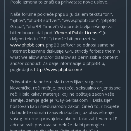
Posle izmena to znači da prihvatate nove uslove.
Naše forume pokreće phpBB (u daljem tekstu “oni”,
“njihov”, “phpBB softver”, “www.phpbb.com”, “phpBB
Grupa”, “phpBB Timovi”) što predstavlja rešenje za
bilten board idat pod “
General Public License
” (u
daljem tekstu “GPL”) i može biti preuzet sa
www.phpbb.com
. phpBB softver se odnosi samo na
Internet bazirane diskusije GPL strictly forbids them in
what we allow and/or disallow as permissible content
and/or conduct. Za dalje informacije o phpBB-u,
pogledajte:
http://www.phpbb.com/
.
Prihvatate da nećete slati uvredljive, vulgarne,
kleveničke, reči mržnje, preteće, seksualno orijentisane
reči ili bilo kakav materijal koji ne poštuje zakon vaše
zemlje, zemlje gde je “Gay-Serbia.com | Diskusije”
hostovan kao i međunarodni zakon. Čineći to, rizikujete
da budete odmah i zauvek izbačeni, uz obaveštenje
vašeg Internet provajdera ako mi tako zahtevamo. IP
adrese svih postova se beleže da bi pomogle u
ispunjavanju ovih uslova. Prihvatate da “Gay-