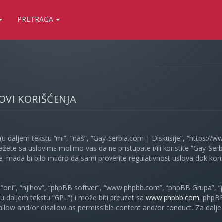
PRETRAGA
LOVI KORIŠĆENJA
(u daljem tekstu “mi”, “naš”, “Gay-Serbia.com | Diskusije”, “https://
ažete sa uslovima molimo vas da ne pristupate i/ili koristite “Gay-S
, mada bi bilo mudro da sami proverite regulativnost uslova dok koris
oni”, “njihov”, “phpBB softver”, “www.phpbb.com”, “phpBB Grupa”, “
 (u daljem tekstu “GPL”) i može biti preuzet sa
www.phpbb.com
. phpB
 allow and/or disallow as permissible content and/or conduct. Za dalj