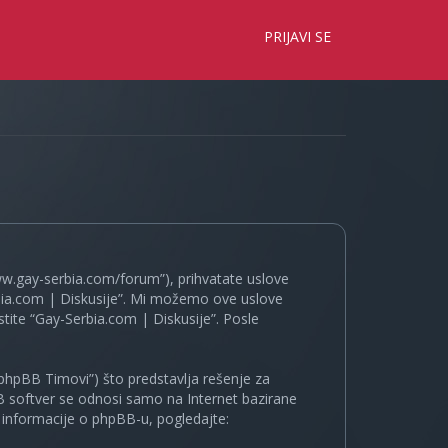
×
PRIJAVI SE
www.gay-serbia.com/forum”), prihvatate uslove
erbia.com | Diskusije”. Mi možemo ove uslove
tite “Gay-Serbia.com | Diskusije”. Posle
phpBB Timovi”) što predstavlja rešenje za
B softver se odnosi samo na Internet bazirane
e informacije o phpBB-u, pogledajte: