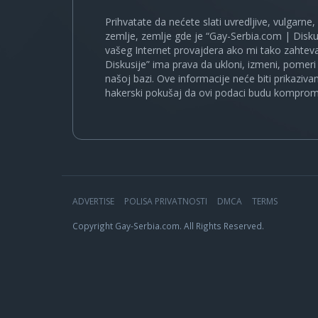
Prihvatate da nećete slati uvredljive, vulgarne,
zemlje, zemlje gde je “Gay-Serbia.com | Disku
vašeg Internet provajdera ako mi tako zahteva
Diskusije” ima prava da ukloni, izmeni, pomeri 
našoj bazi. Ove informacije neće biti prikaziva
hakerski pokušaj da ovi podaci budu komprom
ADVERTISE
POLISA PRIVATNOSTI
DMCA
TERMS
Copyright Gay-Serbia.com. All Rights Reserved.