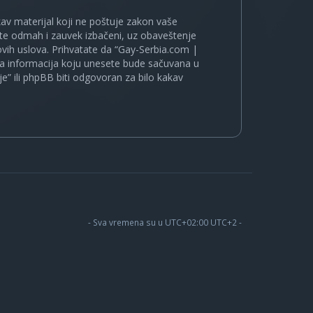
kakav materijal koji ne poštuje zakon vaše
ete odmah i zauvek izbačeni, uz obaveštenje
vih uslova. Prihvatate da “Gay-Serbia.com |
koja informacija koju unesete bude sačuvana u
je” ili phpBB biti odgovoran za bilo kakav
- Sva vremena su u UTC+02:00 UTC+2 -