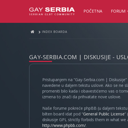
POČETNA
FORUM
INDEX BOARDA
GAY-SERBIA.COM | DISKUSIJE - US
Pristupanjem na “Gay-Serbia.com | Diskusije” 
navedene u daljem tekstu uslove. Ako se ne sl
promeniti bilo kada i obavestićemo vas o tome
izmena to znači da prihvatate nove uslove.
Naše forume pokreće phpBB (u daljem tekstu “
bilten board idat pod “
General Public License
”
diskusije GPL strictly forbids them in what we
http://www.phpbb.com/
.