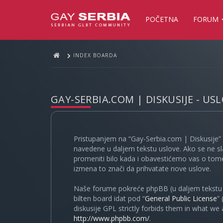
POČETNA
FORUM
INDEX BOARDA
GAY-SERBIA.COM | DISKUSIJE - US
Pristupanjem na “Gay-Serbia.com | Diskusije” 
navedene u daljem tekstu uslove. Ako se ne sl
promeniti bilo kada i obavestićemo vas o tome
izmena to znači da prihvatate nove uslove.
Naše forume pokreće phpBB (u daljem tekstu “
bilten board idat pod “
General Public License
”
diskusije GPL strictly forbids them in what we
http://www.phpbb.com/
.