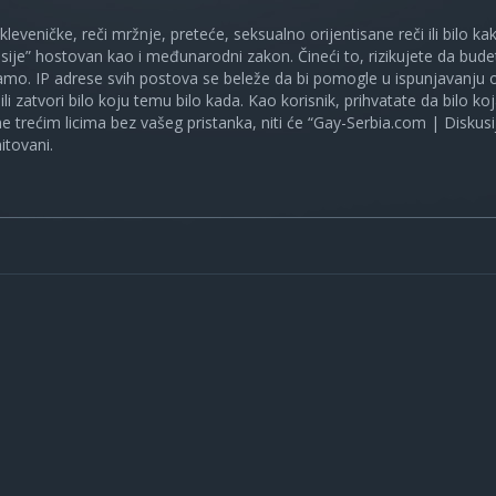
 kleveničke, reči mržnje, preteće, seksualno orijentisane reči ili bilo 
sije” hostovan kao i međunarodni zakon. Čineći to, rizikujete da bud
mo. IP adrese svih postova se beleže da bi pomogle u ispunjavanju o
ili zatvori bilo koju temu bilo kada. Kao korisnik, prihvatate da bilo 
ne trećim licima bez vašeg pristanka, niti će “Gay-Serbia.com | Diskusi
itovani.