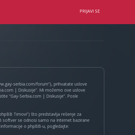
×
PRIJAVI SE
www.gay-serbia.com/forum”), prihvatate uslove
erbia.com | Diskusije”. Mi možemo ove uslove
tite “Gay-Serbia.com | Diskusije”. Posle
phpBB Timovi”) što predstavlja rešenje za
B softver se odnosi samo na Internet bazirane
e informacije o phpBB-u, pogledajte: