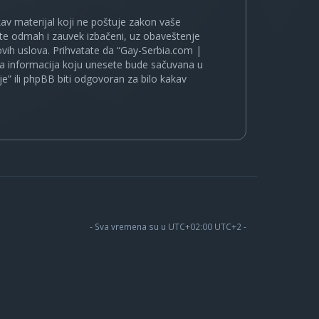
kakav materijal koji ne poštuje zakon vaše
ete odmah i zauvek izbačeni, uz obaveštenje
vih uslova. Prihvatate da “Gay-Serbia.com |
koja informacija koju unesete bude sačuvana u
je” ili phpBB biti odgovoran za bilo kakav
- Sva vremena su u UTC+02:00 UTC+2 -