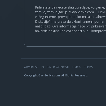
Prihvatate da nećete slati uvredljive, vulgarne,
zemlje, zemlje gde je “Gay-Serbia.com | Disku
vašeg Internet provajdera ako mi tako zahteva
Diskusije” ima prava da ukloni, izmeni, pomeri 
našoj bazi. Ove informacije neće biti prikaziva
hakerski pokušaj da ovi podaci budu komprom
ADVERTISE
POLISA PRIVATNOSTI
DMCA
TERMS
Copyright Gay-Serbia.com. All Rights Reserved.