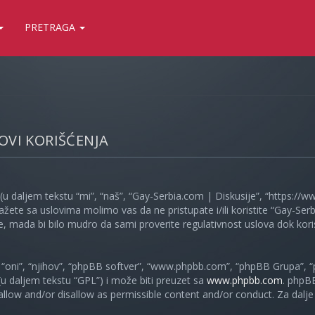
PRETRAGA
LOVI KORIŠĆENJA
(u daljem tekstu “mi”, “naš”, “Gay-Serbia.com | Diskusije”, “https://
ažete sa uslovima molimo vas da ne pristupate i/ili koristite “Gay-S
, mada bi bilo mudro da sami proverite regulativnost uslova dok koris
oni”, “njihov”, “phpBB softver”, “www.phpbb.com”, “phpBB Grupa”, “
 (u daljem tekstu “GPL”) i može biti preuzet sa
www.phpbb.com
. phpB
 allow and/or disallow as permissible content and/or conduct. Za dalj