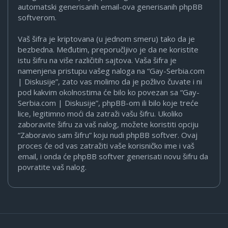
automatski generisanih email-ova generisanih phpBB
softverom.
Vaš šifra je kriptovana (u jednom smeru) tako da je
bezbedna. Međutim, preporučljivo je da ne koristite
istu šifru na više različitih sajtova. Vaša šifra je
namenjena pristupu vašeg naloga na “Gay-Serbia.com
| Diskusije”, zato vas molimo da je požlivo čuvate i ni
pod kakvim okolnostima će bilo ko povezan sa “Gay-
Serbia.com | Diskusije”, phpBB-om ili bilo koje treće
lice, legitimno moći da zatraži vašu šifru. Ukoliko
zaboravite šifru za vaš nalog, možete koristiti opciju
“Zaboravio sam šifru” koju nudi phpBB softver. Ovaj
proces će od vas zatražiti vaše korisničko ime i vaš
email, i onda će phpBB softver generisati novu šifru da
povratite vaš nalog.