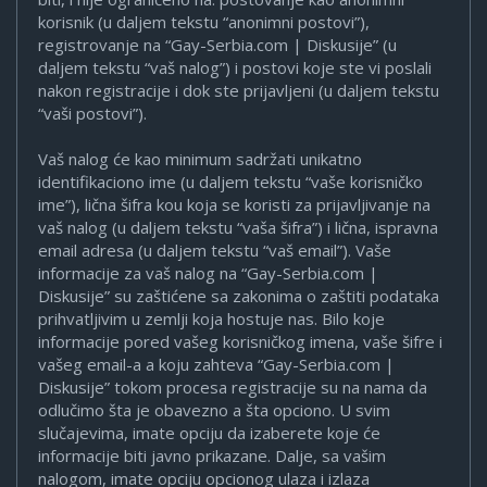
korisnik (u daljem tekstu “anonimni postovi”),
registrovanje na “Gay-Serbia.com | Diskusije” (u
daljem tekstu “vaš nalog”) i postovi koje ste vi poslali
nakon registracije i dok ste prijavljeni (u daljem tekstu
“vaši postovi”).
Vaš nalog će kao minimum sadržati unikatno
identifikaciono ime (u daljem tekstu “vaše korisničko
ime”), lična šifra kou koja se koristi za prijavljivanje na
vaš nalog (u daljem tekstu “vaša šifra”) i lična, ispravna
email adresa (u daljem tekstu “vaš email”). Vaše
informacije za vaš nalog na “Gay-Serbia.com |
Diskusije” su zaštićene sa zakonima o zaštiti podataka
prihvatljivim u zemlji koja hostuje nas. Bilo koje
informacije pored vašeg korisničkog imena, vaše šifre i
vašeg email-a a koju zahteva “Gay-Serbia.com |
Diskusije” tokom procesa registracije su na nama da
odlučimo šta je obavezno a šta opciono. U svim
slučajevima, imate opciju da izaberete koje će
informacije biti javno prikazane. Dalje, sa vašim
nalogom, imate opciju opcionog ulaza i izlaza