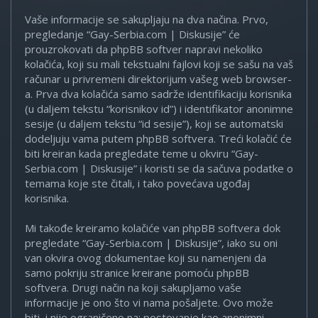
Vaše informacije se sakupljaju na dva načina. Prvo,
pregledanje “Gay-Serbia.com | Diskusije” će
prouzrokovati da phpBB softver napravi nekoliko
kolačića, koji su mali tekstualni fajlovi koji se sašu na vaš
računar u privremeni direktorijum vašeg web browser-
a. Prva dva kolačića samo sadrže identifikaciju korisnika
(u daljem tekstu “korisnikov id”) i identifikator anonimne
sesije (u daljem tekstu “id sesije”), koji se automatski
dodeljuju vama putem phpBB softvera. Treći kolačić će
biti kreiran kada pregledate teme u okviru “Gay-
Serbia.com | Diskusije” i koristi se da sačuva podatke o
temama koje ste čitali, i tako povećava ugođaj
korisnika.
Mi takođe kreiramo kolačiće van phpBB softvera dok
pregledate “Gay-Serbia.com | Diskusije”, iako su oni
van okvira ovog dokumentae koji su namenjeni da
samo pokriju stranice kreirane pomoću phpBB
softvera. Drugi način na koji sakupljamo vaše
informacije je ono što vi nama pošaljete. Ovo može
biti, i nije ograničeno na: postovanje kao anonimni