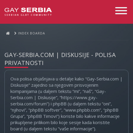
Toggle
Navigati
INDEX BOARDA
GAY-SERBIA.COM | DISKUSIJE - POLISA
PRIVATNOSTI
Ova polisa objašnjava u detalje kako “Gay-Serbia.com |
Diskusije” zajedno sa njegovim prisvojenim
kompanijama (u daljem tekstu “mi”, “naš”, “Gay-
Serbia.com | Diskusije”, “https://www.gay-
serbia.com/forum”) i phpBB (u daljem tekstu “oni”,
“njihovi”, “phpBB softver”, “www.phpbb.com”, “phpBB
Grupa”, “phpBB Timovi”) koriste bilo kakve informacije
prikupljene prilikom bilo koje sesije kada koristite
board (u daljem tekstu “vaše informacije”).