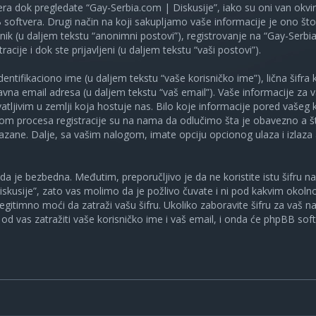
ra dok pregledate “Gay-Serbia.com | Diskusije”, iako su oni van okv
oftvera. Drugi način na koji sakupljamo vaše informacije je ono što v
ik (u daljem tekstu “anonimni postovi”), registrovanje na “Gay-Serbia
racije i dok ste prijavljeni (u daljem tekstu “vaši postovi”).
tifikaciono ime (u daljem tekstu “vaše korisničko ime”), lična šifra ko
spravna email adresa (u daljem tekstu “vaš email”). Vaše informacije za
atljivim u zemlji koja hostuje nas. Bilo koje informacije pored vašeg 
kom procesa registracije su na nama da odlučimo šta je obavezno a št
ikazane. Dalje, sa vašim nalogom, imate opciju opcionog ulaza i izlaz
a je bezbedna. Međutim, preporučljivo je da ne koristite istu šifru na 
skusije”, zato vas molimo da je požlivo čuvate i ni pod kakvim okol
, legitimno moći da zatraži vašu šifru. Ukoliko zaboravite šifru za vaš 
od vas zatražiti vaše korisničko ime i vaš email, i onda će phpBB soft