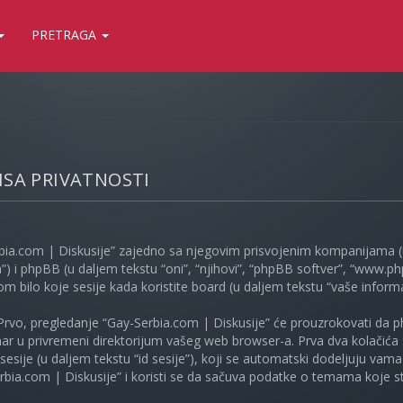
PRETRAGA
LISA PRIVATNOSTI
bia.com | Diskusije” zajedno sa njegovim prisvojenim kompanijama (u
”) i phpBB (u daljem tekstu “oni”, “njihovi”, “phpBB softver”, “www
kom bilo koje sesije kada koristite board (u daljem tekstu “vaše informa
Prvo, pregledanje “Gay-Serbia.com | Diskusije” će prouzrokovati da ph
unar u privremeni direktorijum vašeg web browser-a. Prva dva kolačića 
e sesije (u daljem tekstu “id sesije”), koji se automatski dodeljuju vam
bia.com | Diskusije” i koristi se da sačuva podatke o temama koje ste