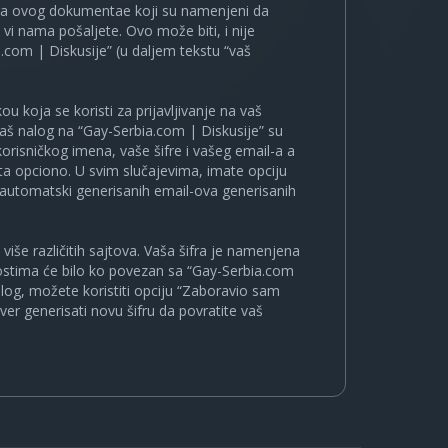
ira ovog dokumentae koji su namenjeni da
i nama pošaljete. Ovo može biti, i nije
.com | Diskusije” (u daljem tekstu “vaš
u koja se koristi za prijavljivanje na vaš
 vaš nalog na “Gay-Serbia.com | Diskusije” su
korisničkog imena, vaše šifre i vašeg email-a a
a opciono. U svim slučajevima, imate opciju
a automatski generisanih email-ova generisanih
više različitih sajtova. Vaša šifra je namenjena
nostima će bilo ko povezan sa “Gay-Serbia.com
nalog, možete koristiti opciju “Zaboravio sam
ver generisati novu šifru da povratite vaš