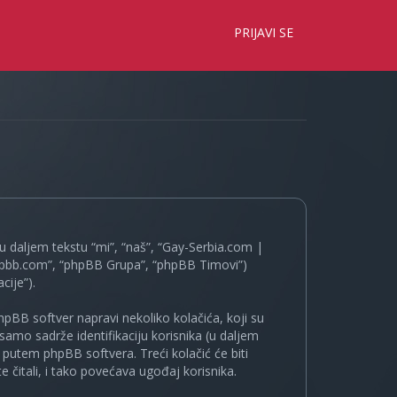
×
PRIJAVI SE
 daljem tekstu “mi”, “naš”, “Gay-Serbia.com |
.phpbb.com”, “phpBB Grupa”, “phpBB Timovi”)
cije”).
pBB softver napravi nekoliko kolačića, koji su
samo sadrže identifikaciju korisnika (u daljem
a putem phpBB softvera. Treći kolačić će biti
 čitali, i tako povećava ugođaj korisnika.