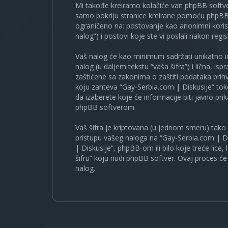
Mi takođe kreiramo kolačiće van phpBB softve
samo pokriju stranice kreirane pomoću phpBB s
ograničeno na: postovanje kao anonimni korisn
nalog”) i postovi koje ste vi poslali nakon regist
Vaš nalog će kao minimum sadržati unikatno iden
nalog (u daljem tekstu “vaša šifra”) i lična, i
zaštićene sa zakonima o zaštiti podataka prihv
koju zahteva “Gay-Serbia.com | Diskusije” to
da izaberete koje će informacije biti javno pr
phpBB softverom.
Vaš šifra je kriptovana (u jednom smeru) tako d
pristupu vašeg naloga na “Gay-Serbia.com | Di
| Diskusije”, phpBB-om ili bilo koje treće lice
šifru” koju nudi phpBB softver. Ovaj proces će 
nalog.