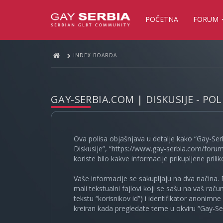
POČETNA
FORUM
INDEX BOARDA
GAY-SERBIA.COM | DISKUSIJE - PO
Ova polisa objašnjava u detalje kako “Gay-Ser
Diskusije”, “https://www.gay-serbia.com/forum
koriste bilo kakve informacije prikupljene prili
Vaše informacije se sakupljaju na dva načina. 
mali tekstualni fajlovi koji se sašu na vaš rač
tekstu “korisnikov id”) i identifikator anonimn
kreiran kada pregledate teme u okviru “Gay-Ser