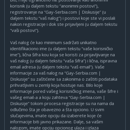
korisnik (u daljem tekstu “anonimni postovi”),
registrovanje na “Gay-Serbia.com | Diskusije” (u
daljem tekstu “vaš nalog”) i postovi koje ste vi poslali
nakon registracije i dok ste prijavljeni (u daljem tekstu
“vaši postovi”).
Vaš nalog će kao minimum sadržati unikatno
identifikaciono ime (u daljem tekstu “vaše korisničko
ime”), lična šifra kou koja se koristi za prijavljivanje na
vaš nalog (u daljem tekstu “vaša šifra”) i lična, ispravna
email adresa (u daljem tekstu “vaš email”). Vaše
informacije za vaš nalog na “Gay-Serbia.com |
Diskusije” su zaštićene sa zakonima o zaštiti podataka
prihvatljivim u zemlji koja hostuje nas. Bilo koje
informacije pored vašeg korisničkog imena, vaše šifre i
vašeg email-a a koju zahteva “Gay-Serbia.com |
Diskusije” tokom procesa registracije su na nama da
odlučimo šta je obavezno a šta opciono. U svim
slučajevima, imate opciju da izaberete koje će
informacije biti javno prikazane. Dalje, sa vašim
nalogom, imate opciju opcionog ulaza i izlaza