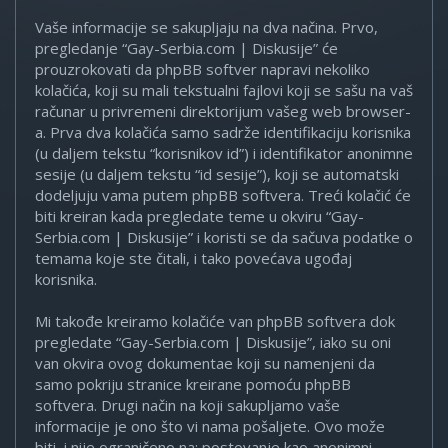
Vaše informacije se sakupljaju na dva načina. Prvo,
pregledanje “Gay-Serbia.com | Diskusije” će
prouzrokovati da phpBB softver napravi nekoliko
kolačića, koji su mali tekstualni fajlovi koji se sašu na vaš
računar u privremeni direktorijum vašeg web browser-
a. Prva dva kolačića samo sadrže identifikaciju korisnika
(u daljem tekstu “korisnikov id”) i identifikator anonimne
sesije (u daljem tekstu “id sesije”), koji se automatski
dodeljuju vama putem phpBB softvera. Treći kolačić će
biti kreiran kada pregledate teme u okviru “Gay-
Serbia.com | Diskusije” i koristi se da sačuva podatke o
temama koje ste čitali, i tako povećava ugođaj
korisnika.
Mi takođe kreiramo kolačiće van phpBB softvera dok
pregledate “Gay-Serbia.com | Diskusije”, iako su oni
van okvira ovog dokumentae koji su namenjeni da
samo pokriju stranice kreirane pomoću phpBB
softvera. Drugi način na koji sakupljamo vaše
informacije je ono što vi nama pošaljete. Ovo može
biti, i nije ograničeno na: postovanje kao anonimni