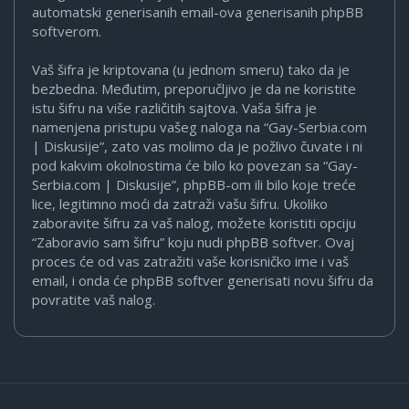
automatski generisanih email-ova generisanih phpBB
softverom.
Vaš šifra je kriptovana (u jednom smeru) tako da je
bezbedna. Međutim, preporučljivo je da ne koristite
istu šifru na više različitih sajtova. Vaša šifra je
namenjena pristupu vašeg naloga na “Gay-Serbia.com
| Diskusije”, zato vas molimo da je požlivo čuvate i ni
pod kakvim okolnostima će bilo ko povezan sa “Gay-
Serbia.com | Diskusije”, phpBB-om ili bilo koje treće
lice, legitimno moći da zatraži vašu šifru. Ukoliko
zaboravite šifru za vaš nalog, možete koristiti opciju
“Zaboravio sam šifru” koju nudi phpBB softver. Ovaj
proces će od vas zatražiti vaše korisničko ime i vaš
email, i onda će phpBB softver generisati novu šifru da
povratite vaš nalog.