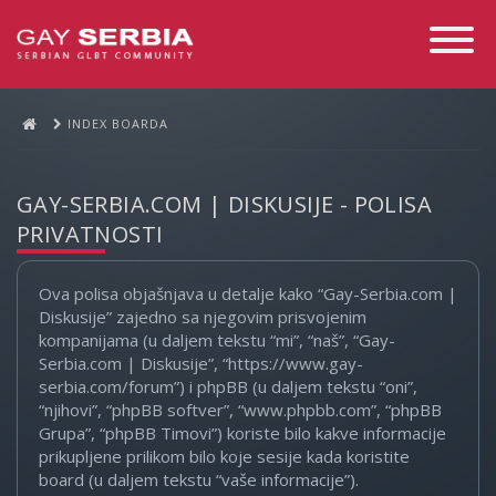
Toggle
Navigati
INDEX BOARDA
GAY-SERBIA.COM | DISKUSIJE - POLISA
PRIVATNOSTI
Ova polisa objašnjava u detalje kako “Gay-Serbia.com |
Diskusije” zajedno sa njegovim prisvojenim
kompanijama (u daljem tekstu “mi”, “naš”, “Gay-
Serbia.com | Diskusije”, “https://www.gay-
serbia.com/forum”) i phpBB (u daljem tekstu “oni”,
“njihovi”, “phpBB softver”, “www.phpbb.com”, “phpBB
Grupa”, “phpBB Timovi”) koriste bilo kakve informacije
prikupljene prilikom bilo koje sesije kada koristite
board (u daljem tekstu “vaše informacije”).