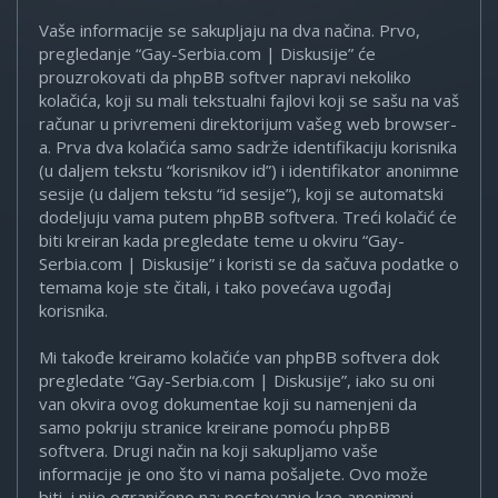
Vaše informacije se sakupljaju na dva načina. Prvo,
pregledanje “Gay-Serbia.com | Diskusije” će
prouzrokovati da phpBB softver napravi nekoliko
kolačića, koji su mali tekstualni fajlovi koji se sašu na vaš
računar u privremeni direktorijum vašeg web browser-
a. Prva dva kolačića samo sadrže identifikaciju korisnika
(u daljem tekstu “korisnikov id”) i identifikator anonimne
sesije (u daljem tekstu “id sesije”), koji se automatski
dodeljuju vama putem phpBB softvera. Treći kolačić će
biti kreiran kada pregledate teme u okviru “Gay-
Serbia.com | Diskusije” i koristi se da sačuva podatke o
temama koje ste čitali, i tako povećava ugođaj
korisnika.
Mi takođe kreiramo kolačiće van phpBB softvera dok
pregledate “Gay-Serbia.com | Diskusije”, iako su oni
van okvira ovog dokumentae koji su namenjeni da
samo pokriju stranice kreirane pomoću phpBB
softvera. Drugi način na koji sakupljamo vaše
informacije je ono što vi nama pošaljete. Ovo može
biti, i nije ograničeno na: postovanje kao anonimni