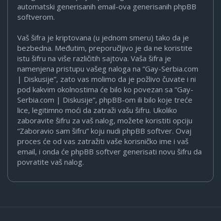
automatski generisanih email-ova generisanih phpBB
softverom.
Vaš šifra je kriptovana (u jednom smeru) tako da je
bezbedna. Međutim, preporučljivo je da ne koristite
istu šifru na više različitih sajtova. Vaša šifra je
namenjena pristupu vašeg naloga na “Gay-Serbia.com
| Diskusije”, zato vas molimo da je požlivo čuvate i ni
pod kakvim okolnostima će bilo ko povezan sa “Gay-
Serbia.com | Diskusije”, phpBB-om ili bilo koje treće
lice, legitimno moći da zatraži vašu šifru. Ukoliko
zaboravite šifru za vaš nalog, možete koristiti opciju
“Zaboravio sam šifru” koju nudi phpBB softver. Ovaj
proces će od vas zatražiti vaše korisničko ime i vaš
email, i onda će phpBB softver generisati novu šifru da
povratite vaš nalog.