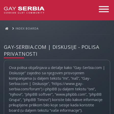
Toggle
Navigati
INDEX BOARDA
GAY-SERBIA.COM | DISKUSIJE - POLISA
PRIVATNOSTI
Ova polisa objašnjava u detalje kako “Gay-Serbia.com |
Diskusije” zajedno sa njegovim prisvojenim
kompanijama (u daljem tekstu “mi”, “naš”, “Gay-
Serbia.com | Diskusije”, “https://www.gay-
serbia.com/forum”) i phpBB (u daljem tekstu “oni”,
“njihovi”, “phpBB softver”, “www.phpbb.com”, “phpBB
Grupa”, “phpBB Timovi”) koriste bilo kakve informacije
prikupljene prilikom bilo koje sesije kada koristite
board (u daljem tekstu “vaše informacije”).