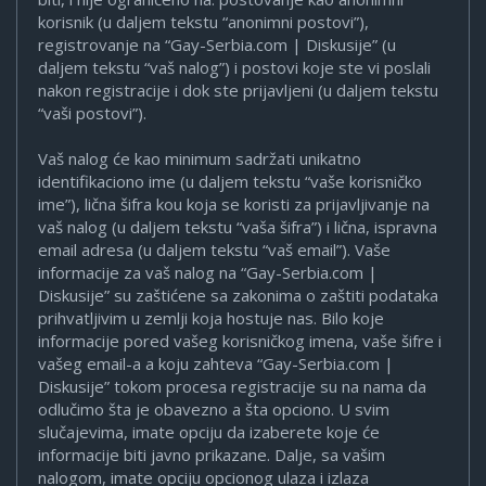
korisnik (u daljem tekstu “anonimni postovi”),
registrovanje na “Gay-Serbia.com | Diskusije” (u
daljem tekstu “vaš nalog”) i postovi koje ste vi poslali
nakon registracije i dok ste prijavljeni (u daljem tekstu
“vaši postovi”).
Vaš nalog će kao minimum sadržati unikatno
identifikaciono ime (u daljem tekstu “vaše korisničko
ime”), lična šifra kou koja se koristi za prijavljivanje na
vaš nalog (u daljem tekstu “vaša šifra”) i lična, ispravna
email adresa (u daljem tekstu “vaš email”). Vaše
informacije za vaš nalog na “Gay-Serbia.com |
Diskusije” su zaštićene sa zakonima o zaštiti podataka
prihvatljivim u zemlji koja hostuje nas. Bilo koje
informacije pored vašeg korisničkog imena, vaše šifre i
vašeg email-a a koju zahteva “Gay-Serbia.com |
Diskusije” tokom procesa registracije su na nama da
odlučimo šta je obavezno a šta opciono. U svim
slučajevima, imate opciju da izaberete koje će
informacije biti javno prikazane. Dalje, sa vašim
nalogom, imate opciju opcionog ulaza i izlaza