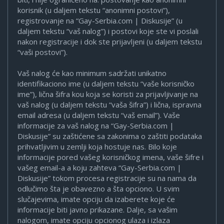
korisnik (u daljem tekstu “anonimni postovi”),
registrovanje na “Gay-Serbia.com | Diskusije” (u
daljem tekstu “vaš nalog”) i postovi koje ste vi poslali
nakon registracije i dok ste prijavljeni (u daljem tekstu
“vaši postovi”).
Vaš nalog će kao minimum sadržati unikatno
identifikaciono ime (u daljem tekstu “vaše korisničko
ime”), lična šifra kou koja se koristi za prijavljivanje na
vaš nalog (u daljem tekstu “vaša šifra”) i lična, ispravna
email adresa (u daljem tekstu “vaš email”). Vaše
informacije za vaš nalog na “Gay-Serbia.com |
Diskusije” su zaštićene sa zakonima o zaštiti podataka
prihvatljivim u zemlji koja hostuje nas. Bilo koje
informacije pored vašeg korisničkog imena, vaše šifre i
vašeg email-a a koju zahteva “Gay-Serbia.com |
Diskusije” tokom procesa registracije su na nama da
odlučimo šta je obavezno a šta opciono. U svim
slučajevima, imate opciju da izaberete koje će
informacije biti javno prikazane. Dalje, sa vašim
nalogom, imate opciju opcionog ulaza i izlaza