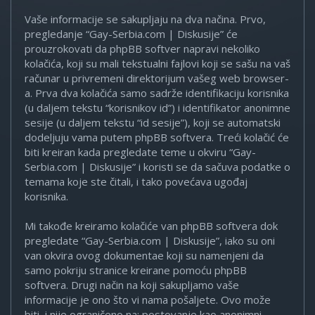
Vaše informacije se sakupljaju na dva načina. Prvo,
pregledanje “Gay-Serbia.com | Diskusije” će
prouzrokovati da phpBB softver napravi nekoliko
kolačića, koji su mali tekstualni fajlovi koji se sašu na vaš
računar u privremeni direktorijum vašeg web browser-
a. Prva dva kolačića samo sadrže identifikaciju korisnika
(u daljem tekstu “korisnikov id”) i identifikator anonimne
sesije (u daljem tekstu “id sesije”), koji se automatski
dodeljuju vama putem phpBB softvera. Treći kolačić će
biti kreiran kada pregledate teme u okviru “Gay-
Serbia.com | Diskusije” i koristi se da sačuva podatke o
temama koje ste čitali, i tako povećava ugođaj
korisnika.
Mi takođe kreiramo kolačiće van phpBB softvera dok
pregledate “Gay-Serbia.com | Diskusije”, iako su oni
van okvira ovog dokumentae koji su namenjeni da
samo pokriju stranice kreirane pomoću phpBB
softvera. Drugi način na koji sakupljamo vaše
informacije je ono što vi nama pošaljete. Ovo može
biti, i nije ograničeno na: postovanje kao anonimni