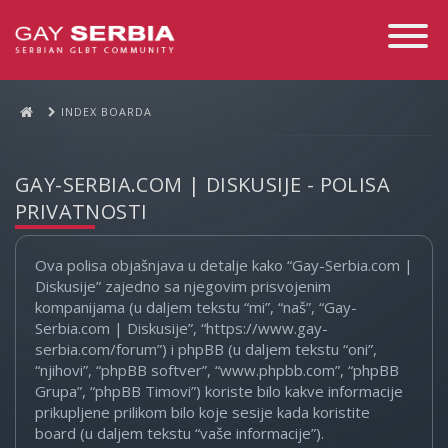
Toggle
Navigati
INDEX BOARDA
GAY-SERBIA.COM | DISKUSIJE - POLISA
PRIVATNOSTI
Ova polisa objašnjava u detalje kako “Gay-Serbia.com |
Diskusije” zajedno sa njegovim prisvojenim
kompanijama (u daljem tekstu “mi”, “naš”, “Gay-
Serbia.com | Diskusije”, “https://www.gay-
serbia.com/forum”) i phpBB (u daljem tekstu “oni”,
“njihovi”, “phpBB softver”, “www.phpbb.com”, “phpBB
Grupa”, “phpBB Timovi”) koriste bilo kakve informacije
prikupljene prilikom bilo koje sesije kada koristite
board (u daljem tekstu “vaše informacije”).