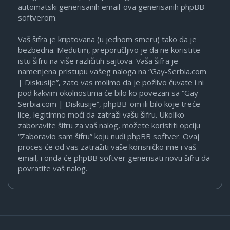
automatski generisanih email-ova generisanih phpBB
softverom.
Vaš šifra je kriptovana (u jednom smeru) tako da je
bezbedna. Međutim, preporučljivo je da ne koristite
istu šifru na više različitih sajtova. Vaša šifra je
namenjena pristupu vašeg naloga na “Gay-Serbia.com
| Diskusije”, zato vas molimo da je požlivo čuvate i ni
pod kakvim okolnostima će bilo ko povezan sa “Gay-
Serbia.com | Diskusije”, phpBB-om ili bilo koje treće
lice, legitimno moći da zatraži vašu šifru. Ukoliko
zaboravite šifru za vaš nalog, možete koristiti opciju
“Zaboravio sam šifru” koju nudi phpBB softver. Ovaj
proces će od vas zatražiti vaše korisničko ime i vaš
email, i onda će phpBB softver generisati novu šifru da
povratite vaš nalog.