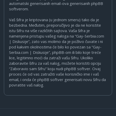
automatski generisanih email-ova generisanih phpBB
softverom.
Vaš šifra je kriptovana (u jednom smeru) tako da je
bezbedna. Međutim, preporučljivo je da ne koristite
istu šifru na više različitih sajtova. Vaša šifra je
namenjena pristupu vašeg naloga na “Gay-Serbia.com
| Diskusije”, zato vas molimo da je požlivo čuvate i ni
pod kakvim okolnostima će bilo ko povezan sa “Gay-
Serbia.com | Diskusije”, phpBB-om ili bilo koje treće
lice, legitimno moći da zatraži vašu šifru. Ukoliko
zaboravite šifru za vaš nalog, možete koristiti opciju
“Zaboravio sam šifru” koju nudi phpBB softver. Ovaj
proces će od vas zatražiti vaše korisničko ime i vaš
email, i onda će phpBB softver generisati novu šifru da
povratite vaš nalog.