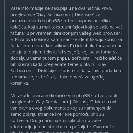
Vaše informacije se sakupljaju na dva načina. Prvo,
pregledanje “Gay-Serbia.com | Diskusije” će
prouzrokovati da phpBB softver napravi nekoliko
kolačića, koji su mali tekstualni fajlovi koji se sašu na vaš
računar u privremeni direktorijum vašeg web browser-
a. Prva dva kolačića samo sadrže identifikaciju korisnika
(u daljem tekstu “korisnikov id”) i identifikator anonimne
sesije (u daljem tekstu “id sesije”), koji se automatski
dodeljuju vama putem phpBB softvera. Treći kolačić će
biti kreiran kada pregledate teme u okviru “Gay-
Serbia.com | Diskusije” i koristi se da sačuva podatke o
temama koje ste čitali, i tako povećava ugođaj
korisnika.
Mi takođe kreiramo kolačiće van phpBB softvera dok
pregledate “Gay-Serbia.com | Diskusije”, iako su oni
van okvira ovog dokumentae koji su namenjeni da
samo pokriju stranice kreirane pomoću phpBB
softvera. Drugi način na koji sakupljamo vaše
informacije je ono što vi nama pošaljete. Ovo može
biti, i nije ograničeno na: postovanje kao anonimni