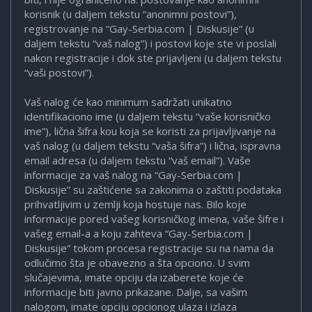
korisnik (u daljem tekstu “anonimni postovi”),
registrovanje na “Gay-Serbia.com | Diskusije” (u
daljem tekstu “vaš nalog”) i postovi koje ste vi poslali
nakon registracije i dok ste prijavljeni (u daljem tekstu
“vaši postovi”).
Vaš nalog će kao minimum sadržati unikatno
identifikaciono ime (u daljem tekstu “vaše korisničko
ime”), lična šifra kou koja se koristi za prijavljivanje na
vaš nalog (u daljem tekstu “vaša šifra”) i lična, ispravna
email adresa (u daljem tekstu “vaš email”). Vaše
informacije za vaš nalog na “Gay-Serbia.com |
Diskusije” su zaštićene sa zakonima o zaštiti podataka
prihvatljivim u zemlji koja hostuje nas. Bilo koje
informacije pored vašeg korisničkog imena, vaše šifre i
vašeg email-a a koju zahteva “Gay-Serbia.com |
Diskusije” tokom procesa registracije su na nama da
odlučimo šta je obavezno a šta opciono. U svim
slučajevima, imate opciju da izaberete koje će
informacije biti javno prikazane. Dalje, sa vašim
nalogom, imate opciju opcionog ulaza i izlaza