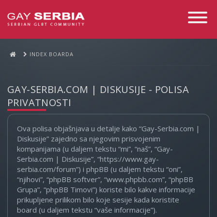
Toggle
Navigati
INDEX BOARDA
GAY-SERBIA.COM | DISKUSIJE - POLISA
PRIVATNOSTI
Ova polisa objašnjava u detalje kako “Gay-Serbia.com |
Diskusije” zajedno sa njegovim prisvojenim
kompanijama (u daljem tekstu “mi”, “naš”, “Gay-
Serbia.com | Diskusije”, “https://www.gay-
serbia.com/forum”) i phpBB (u daljem tekstu “oni”,
“njihovi”, “phpBB softver”, “www.phpbb.com”, “phpBB
Grupa”, “phpBB Timovi”) koriste bilo kakve informacije
prikupljene prilikom bilo koje sesije kada koristite
board (u daljem tekstu “vaše informacije”).