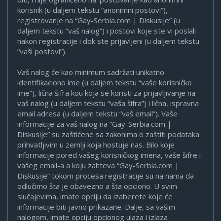
korisnik (u daljem tekstu “anonimni postovi”),
registrovanje na “Gay-Serbia.com | Diskusije” (u
daljem tekstu “vaš nalog”) i postovi koje ste vi poslali
nakon registracije i dok ste prijavljeni (u daljem tekstu
“vaši postovi”).
Vaš nalog će kao minimum sadržati unikatno
identifikaciono ime (u daljem tekstu “vaše korisničko
ime”), lična šifra kou koja se koristi za prijavljivanje na
vaš nalog (u daljem tekstu “vaša šifra”) i lična, ispravna
email adresa (u daljem tekstu “vaš email”). Vaše
informacije za vaš nalog na “Gay-Serbia.com |
Diskusije” su zaštićene sa zakonima o zaštiti podataka
prihvatljivim u zemlji koja hostuje nas. Bilo koje
informacije pored vašeg korisničkog imena, vaše šifre i
vašeg email-a a koju zahteva “Gay-Serbia.com |
Diskusije” tokom procesa registracije su na nama da
odlučimo šta je obavezno a šta opciono. U svim
slučajevima, imate opciju da izaberete koje će
informacije biti javno prikazane. Dalje, sa vašim
nalogom, imate opciju opcionog ulaza i izlaza