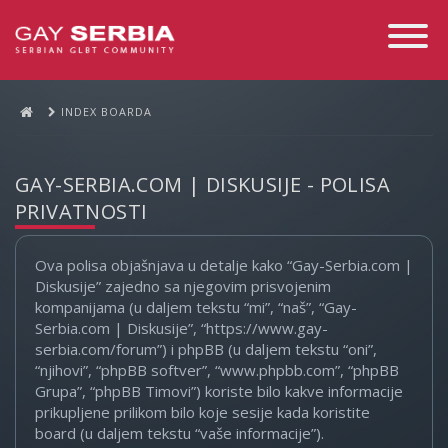
Toggle
Navigati
INDEX BOARDA
GAY-SERBIA.COM | DISKUSIJE - POLISA
PRIVATNOSTI
Ova polisa objašnjava u detalje kako “Gay-Serbia.com |
Diskusije” zajedno sa njegovim prisvojenim
kompanijama (u daljem tekstu “mi”, “naš”, “Gay-
Serbia.com | Diskusije”, “https://www.gay-
serbia.com/forum”) i phpBB (u daljem tekstu “oni”,
“njihovi”, “phpBB softver”, “www.phpbb.com”, “phpBB
Grupa”, “phpBB Timovi”) koriste bilo kakve informacije
prikupljene prilikom bilo koje sesije kada koristite
board (u daljem tekstu “vaše informacije”).