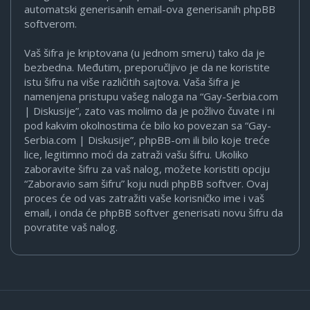
automatski generisanih email-ova generisanih phpBB
softverom.
Vaš šifra je kriptovana (u jednom smeru) tako da je
bezbedna. Međutim, preporučljivo je da ne koristite
istu šifru na više različitih sajtova. Vaša šifra je
namenjena pristupu vašeg naloga na “Gay-Serbia.com
| Diskusije”, zato vas molimo da je požlivo čuvate i ni
pod kakvim okolnostima će bilo ko povezan sa “Gay-
Serbia.com | Diskusije”, phpBB-om ili bilo koje treće
lice, legitimno moći da zatraži vašu šifru. Ukoliko
zaboravite šifru za vaš nalog, možete koristiti opciju
“Zaboravio sam šifru” koju nudi phpBB softver. Ovaj
proces će od vas zatražiti vaše korisničko ime i vaš
email, i onda će phpBB softver generisati novu šifru da
povratite vaš nalog.