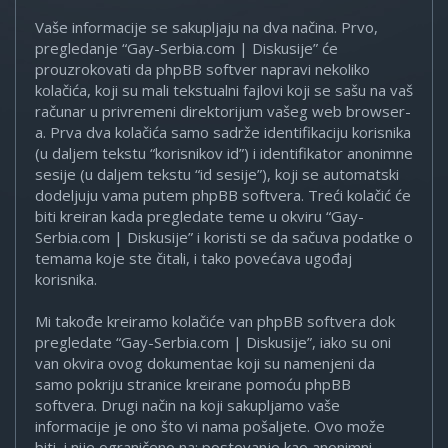
Vaše informacije se sakupljaju na dva načina. Prvo,
pregledanje “Gay-Serbia.com | Diskusije” će
prouzrokovati da phpBB softver napravi nekoliko
kolačića, koji su mali tekstualni fajlovi koji se sašu na vaš
računar u privremeni direktorijum vašeg web browser-
a. Prva dva kolačića samo sadrže identifikaciju korisnika
(u daljem tekstu “korisnikov id”) i identifikator anonimne
sesije (u daljem tekstu “id sesije”), koji se automatski
dodeljuju vama putem phpBB softvera. Treći kolačić će
biti kreiran kada pregledate teme u okviru “Gay-
Serbia.com | Diskusije” i koristi se da sačuva podatke o
temama koje ste čitali, i tako povećava ugođaj
korisnika.
Mi takođe kreiramo kolačiće van phpBB softvera dok
pregledate “Gay-Serbia.com | Diskusije”, iako su oni
van okvira ovog dokumentae koji su namenjeni da
samo pokriju stranice kreirane pomoću phpBB
softvera. Drugi način na koji sakupljamo vaše
informacije je ono što vi nama pošaljete. Ovo može
biti, i nije ograničeno na: postovanje kao anonimni