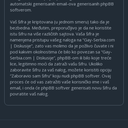
automatski generisanih email-ova generisanih phpBB
softverom.
Vaš šifra je kriptovana (u jednom smeru) tako da je
bezbedna. Međutim, preporučljivo je da ne koristite
istu šifru na više različitih sajtova. Vaša šifra je
namenjena pristupu vašeg naloga na “Gay-Serbia.com
| Diskusije”, zato vas molimo da je požlivo čuvate i ni
pod kakvim okolnostima će bilo ko povezan sa “Gay-
Serbia.com | Diskusije”, phpBB-om ili bilo koje treće
lice, legitimno moći da zatraži vašu šifru. Ukoliko
zaboravite šifru za vaš nalog, možete koristiti opciju
“Zaboravio sam šifru” koju nudi phpBB softver. Ovaj
proces će od vas zatražiti vaše korisničko ime i vaš
email, i onda će phpBB softver generisati novu šifru da
povratite vaš nalog.