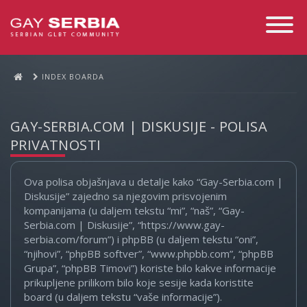
Toggle
Navigati
INDEX BOARDA
GAY-SERBIA.COM | DISKUSIJE - POLISA
PRIVATNOSTI
Ova polisa objašnjava u detalje kako “Gay-Serbia.com |
Diskusije” zajedno sa njegovim prisvojenim
kompanijama (u daljem tekstu “mi”, “naš”, “Gay-
Serbia.com | Diskusije”, “https://www.gay-
serbia.com/forum”) i phpBB (u daljem tekstu “oni”,
“njihovi”, “phpBB softver”, “www.phpbb.com”, “phpBB
Grupa”, “phpBB Timovi”) koriste bilo kakve informacije
prikupljene prilikom bilo koje sesije kada koristite
board (u daljem tekstu “vaše informacije”).