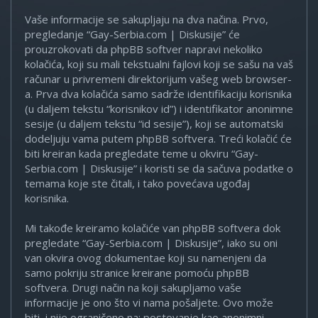
Vaše informacije se sakupljaju na dva načina. Prvo,
pregledanje “Gay-Serbia.com | Diskusije” će
prouzrokovati da phpBB softver napravi nekoliko
kolačića, koji su mali tekstualni fajlovi koji se sašu na vaš
računar u privremeni direktorijum vašeg web browser-
a. Prva dva kolačića samo sadrže identifikaciju korisnika
(u daljem tekstu “korisnikov id”) i identifikator anonimne
sesije (u daljem tekstu “id sesije”), koji se automatski
dodeljuju vama putem phpBB softvera. Treći kolačić će
biti kreiran kada pregledate teme u okviru “Gay-
Serbia.com | Diskusije” i koristi se da sačuva podatke o
temama koje ste čitali, i tako povećava ugođaj
korisnika.
Mi takođe kreiramo kolačiće van phpBB softvera dok
pregledate “Gay-Serbia.com | Diskusije”, iako su oni
van okvira ovog dokumentae koji su namenjeni da
samo pokriju stranice kreirane pomoću phpBB
softvera. Drugi način na koji sakupljamo vaše
informacije je ono što vi nama pošaljete. Ovo može
biti, i nije ograničeno na: postovanje kao anonimni