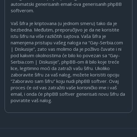
automatski generisanih email-ova generisanih phpBB
softverom.
Vaš šifra je kriptovana (u jednom smeru) tako da je
bezbedna. Međutim, preporučljivo je da ne koristite
istu šifru na više različitih sajtova. Vaša šifra je
namenjena pristupu vašeg naloga na “Gay-Serbia.com
| Diskusije”, zato vas molimo da je požlivo čuvate i ni
pod kakvim okolnostima će bilo ko povezan sa “Gay-
Serbia.com | Diskusije”, phpBB-om ili bilo koje treće
lice, legitimno moći da zatraži vašu šifru. Ukoliko
zaboravite šifru za vaš nalog, možete koristiti opciju
“Zaboravio sam šifru” koju nudi phpBB softver. Ovaj
proces će od vas zatražiti vaše korisničko ime i vaš
email, i onda će phpBB softver generisati novu šifru da
povratite vaš nalog.