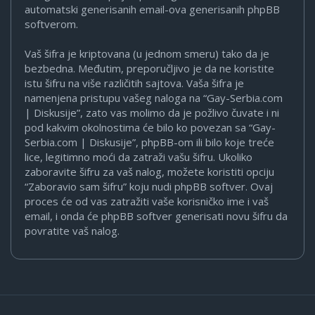
automatski generisanih email-ova generisanih phpBB
softverom.
Vaš šifra je kriptovana (u jednom smeru) tako da je
bezbedna. Međutim, preporučljivo je da ne koristite
istu šifru na više različitih sajtova. Vaša šifra je
namenjena pristupu vašeg naloga na “Gay-Serbia.com
| Diskusije”, zato vas molimo da je požlivo čuvate i ni
pod kakvim okolnostima će bilo ko povezan sa “Gay-
Serbia.com | Diskusije”, phpBB-om ili bilo koje treće
lice, legitimno moći da zatraži vašu šifru. Ukoliko
zaboravite šifru za vaš nalog, možete koristiti opciju
“Zaboravio sam šifru” koju nudi phpBB softver. Ovaj
proces će od vas zatražiti vaše korisničko ime i vaš
email, i onda će phpBB softver generisati novu šifru da
povratite vaš nalog.