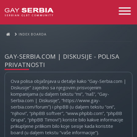
Toggle
Navigati
INDEX BOARDA
GAY-SERBIA.COM | DISKUSIJE - POLISA
PRIVATNOSTI
Ova polisa objašnjava u detalje kako “Gay-Serbia.com |
Diskusije” zajedno sa njegovim prisvojenim
kompanijama (u daljem tekstu “mi”, “naš”, “Gay-
Serbia.com | Diskusije”, “https://www.gay-
serbia.com/forum”) i phpBB (u daljem tekstu “oni”,
“njihovi”, “phpBB softver”, “www.phpbb.com”, “phpBB
Grupa”, “phpBB Timovi”) koriste bilo kakve informacije
prikupljene prilikom bilo koje sesije kada koristite
board (u daljem tekstu “vaše informacije”).