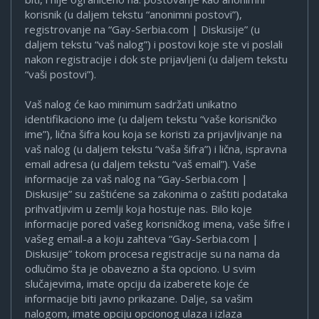
korisnik (u daljem tekstu “anonimni postovi”),
registrovanje na “Gay-Serbia.com | Diskusije” (u
daljem tekstu “vaš nalog”) i postovi koje ste vi poslali
nakon registracije i dok ste prijavljeni (u daljem tekstu
“vaši postovi”).
Vaš nalog će kao minimum sadržati unikatno
identifikaciono ime (u daljem tekstu “vaše korisničko
ime”), lična šifra kou koja se koristi za prijavljivanje na
vaš nalog (u daljem tekstu “vaša šifra”) i lična, ispravna
email adresa (u daljem tekstu “vaš email”). Vaše
informacije za vaš nalog na “Gay-Serbia.com |
Diskusije” su zaštićene sa zakonima o zaštiti podataka
prihvatljivim u zemlji koja hostuje nas. Bilo koje
informacije pored vašeg korisničkog imena, vaše šifre i
vašeg email-a a koju zahteva “Gay-Serbia.com |
Diskusije” tokom procesa registracije su na nama da
odlučimo šta je obavezno a šta opciono. U svim
slučajevima, imate opciju da izaberete koje će
informacije biti javno prikazane. Dalje, sa vašim
nalogom, imate opciju opcionog ulaza i izlaza