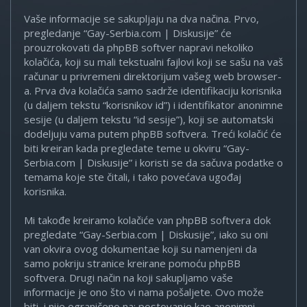
Vaše informacije se sakupljaju na dva načina. Prvo,
pregledanje “Gay-Serbia.com | Diskusije” će
prouzrokovati da phpBB softver napravi nekoliko
kolačića, koji su mali tekstualni fajlovi koji se sašu na vaš
računar u privremeni direktorijum vašeg web browser-
a. Prva dva kolačića samo sadrže identifikaciju korisnika
(u daljem tekstu “korisnikov id”) i identifikator anonimne
sesije (u daljem tekstu “id sesije”), koji se automatski
dodeljuju vama putem phpBB softvera. Treći kolačić će
biti kreiran kada pregledate teme u okviru “Gay-
Serbia.com | Diskusije” i koristi se da sačuva podatke o
temama koje ste čitali, i tako povećava ugođaj
korisnika.
Mi takođe kreiramo kolačiće van phpBB softvera dok
pregledate “Gay-Serbia.com | Diskusije”, iako su oni
van okvira ovog dokumentae koji su namenjeni da
samo pokriju stranice kreirane pomoću phpBB
softvera. Drugi način na koji sakupljamo vaše
informacije je ono što vi nama pošaljete. Ovo može
biti, i nije ograničeno na: postovanje kao anonimni