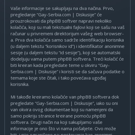
Vaše informacije se sakupljaju na dva načina. Prvo,
pregledanje “Gay-Serbia.com | Diskusije” će
prouzrokovati da phpBB softver napravi nekoliko
kolačića, koji su mali tekstualni fajlovi koji se sašu na vaš
računar u privremeni direktorijum vašeg web browser-
a. Prva dva kolačića samo sadrže identifikaciju korisnika
(u daljem tekstu “korisnikov id”) i identifikator anonimne
sesije (u daljem tekstu “id sesije”), koji se automatski
dodeljuju vama putem phpBB softvera. Treći kolačić će
biti kreiran kada pregledate teme u okviru “Gay-
Serbia.com | Diskusije” i koristi se da sačuva podatke o
temama koje ste čitali, i tako povećava ugođaj
korisnika.
Mi takođe kreiramo kolačiće van phpBB softvera dok
pregledate “Gay-Serbia.com | Diskusije”, iako su oni
van okvira ovog dokumentae koji su namenjeni da
samo pokriju stranice kreirane pomoću phpBB
softvera. Drugi način na koji sakupljamo vaše
informacije je ono što vi nama pošaljete. Ovo može
biti, i nije ograničeno na: postovanje kao anonimni