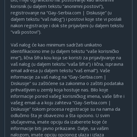
korisnik (u daljem tekstu “anonimni postovi”),
registrovanje na “Gay-Serbia.com | Diskusije” (u
daljem tekstu “vaš nalog”) i postovi koje ste vi poslali
nakon registracije i dok ste prijavljeni (u daljem tekstu
“vaši postovi”).
Vaš nalog će kao minimum sadržati unikatno
identifikaciono ime (u daljem tekstu “vaše korisničko
ime”), lična šifra kou koja se koristi za prijavljivanje na
vaš nalog (u daljem tekstu “vaša šifra”) i lična, ispravna
email adresa (u daljem tekstu “vaš email”). Vaše
informacije za vaš nalog na “Gay-Serbia.com |
Diskusije” su zaštićene sa zakonima o zaštiti podataka
prihvatljivim u zemlji koja hostuje nas. Bilo koje
informacije pored vašeg korisničkog imena, vaše šifre i
vašeg email-a a koju zahteva “Gay-Serbia.com |
Diskusije” tokom procesa registracije su na nama da
odlučimo šta je obavezno a šta opciono. U svim
slučajevima, imate opciju da izaberete koje će
informacije biti javno prikazane. Dalje, sa vašim
nalogom, imate opciju opcionog ulaza i izlaza