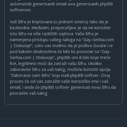
automatski generisanih email-ova generisanih phpBB
softverom.
Vaš šifra je kriptovana (u jednom smeru) tako da je
bezbedna. Međutim, preporučljivo je da ne koristite
istu šifru na više različitih sajtova. Vaša šifra je
namenjena pristupu vašeg naloga na “Gay-Serbia.com
| Diskusije”, zato vas molimo da je požlivo čuvate i ni
pod kakvim okolnostima će bilo ko povezan sa “Gay-
Serbia.com | Diskusije”, phpBB-om ili bilo koje treće
lice, legitimno moći da zatraži vašu šifru. Ukoliko
zaboravite šifru za vaš nalog, možete koristiti opciju
“Zaboravio sam šifru” koju nudi phpBB softver. Ovaj
proces će od vas zatražiti vaše korisničko ime i vaš
email, i onda će phpBB softver generisati novu šifru da
povratite vaš nalog.