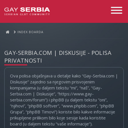
Toggle
Navigati
INDEX BOARDA
GAY-SERBIA.COM | DISKUSIJE - POLISA
PRIVATNOSTI
Ova polisa objašnjava u detalje kako “Gay-Serbia.com |
Diskusije” zajedno sa njegovim prisvojenim
kompanijama (u daljem tekstu “mi”, “naš”, “Gay-
Serbia.com | Diskusije”, “https://www.gay-
serbia.com/forum”) i phpBB (u daljem tekstu “oni”,
“njihovi”, “phpBB softver”, “www.phpbb.com”, “phpBB
Grupa”, “phpBB Timovi”) koriste bilo kakve informacije
prikupljene prilikom bilo koje sesije kada koristite
board (u daljem tekstu “vaše informacije”).