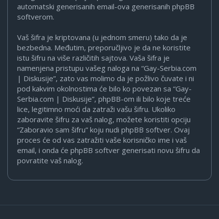
automatski generisanih email-ova generisanih phpBB
softverom.
Vaš šifra je kriptovana (u jednom smeru) tako da je
bezbedna. Međutim, preporučljivo je da ne koristite
istu šifru na više različitih sajtova. Vaša šifra je
namenjena pristupu vašeg naloga na “Gay-Serbia.com
| Diskusije”, zato vas molimo da je požlivo čuvate i ni
pod kakvim okolnostima će bilo ko povezan sa “Gay-
Serbia.com | Diskusije”, phpBB-om ili bilo koje treće
lice, legitimno moći da zatraži vašu šifru. Ukoliko
zaboravite šifru za vaš nalog, možete koristiti opciju
“Zaboravio sam šifru” koju nudi phpBB softver. Ovaj
proces će od vas zatražiti vaše korisničko ime i vaš
email, i onda će phpBB softver generisati novu šifru da
povratite vaš nalog.