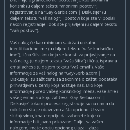
korisnik (u daljem tekstu “anonimni postovi”),
registrovanje na “Gay-Serbia.com | Diskusije” (u
daljem tekstu “vaš nalog”) i postovi koje ste vi poslali
nakon registracije i dok ste prijavljeni (u daljem tekstu
“vaši postovi”).
Vaš nalog će kao minimum sadržati unikatno
identifikaciono ime (u daljem tekstu “vaše korisničko
ime”), lična šifra kou koja se koristi za prijavljivanje na
vaš nalog (u daljem tekstu “vaša šifra”) i lična, ispravna
email adresa (u daljem tekstu “vaš email”). Vaše
informacije za vaš nalog na “Gay-Serbia.com |
Diskusije” su zaštićene sa zakonima o zaštiti podataka
prihvatljivim u zemlji koja hostuje nas. Bilo koje
informacije pored vašeg korisničkog imena, vaše šifre i
vašeg email-a a koju zahteva “Gay-Serbia.com |
Diskusije” tokom procesa registracije su na nama da
odlučimo šta je obavezno a šta opciono. U svim
slučajevima, imate opciju da izaberete koje će
informacije biti javno prikazane. Dalje, sa vašim
nalogom, imate opciju opcionog ulaza i izlaza