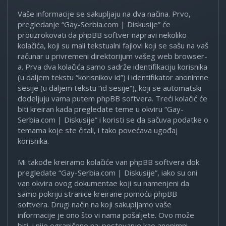
Vaše informacije se sakupljaju na dva načina. Prvo,
pregledanje “Gay-Serbia.com | Diskusije” će
prouzrokovati da phpBB softver napravi nekoliko
kolačića, koji su mali tekstualni fajlovi koji se sašu na vaš
računar u privremeni direktorijum vašeg web browser-
a. Prva dva kolačića samo sadrže identifikaciju korisnika
(u daljem tekstu “korisnikov id”) i identifikator anonimne
sesije (u daljem tekstu “id sesije”), koji se automatski
dodeljuju vama putem phpBB softvera. Treći kolačić će
biti kreiran kada pregledate teme u okviru “Gay-
Serbia.com | Diskusije” i koristi se da sačuva podatke o
temama koje ste čitali, i tako povećava ugođaj
korisnika.
Mi takođe kreiramo kolačiće van phpBB softvera dok
pregledate “Gay-Serbia.com | Diskusije”, iako su oni
van okvira ovog dokumentae koji su namenjeni da
samo pokriju stranice kreirane pomoću phpBB
softvera. Drugi način na koji sakupljamo vaše
informacije je ono što vi nama pošaljete. Ovo može
biti, i nije ograničeno na: postovanje kao anonimni