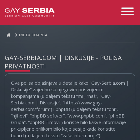
Toggle
Navigati
INDEX BOARDA
GAY-SERBIA.COM | DISKUSIJE - POLISA
PRIVATNOSTI
Ova polisa objašnjava u detalje kako “Gay-Serbia.com |
Diskusije” zajedno sa njegovim prisvojenim
kompanijama (u daljem tekstu “mi”, “naš”, “Gay-
Serbia.com | Diskusije”, “https://www.gay-
serbia.com/forum”) i phpBB (u daljem tekstu “oni”,
“njihovi”, “phpBB softver”, “www.phpbb.com”, “phpBB
Grupa”, “phpBB Timovi”) koriste bilo kakve informacije
prikupljene prilikom bilo koje sesije kada koristite
board (u daljem tekstu “vaše informacije”).