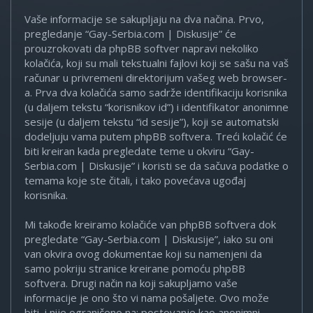
Vaše informacije se sakupljaju na dva načina. Prvo,
pregledanje “Gay-Serbia.com | Diskusije” će
prouzrokovati da phpBB softver napravi nekoliko
kolačića, koji su mali tekstualni fajlovi koji se sašu na vaš
računar u privremeni direktorijum vašeg web browser-
a. Prva dva kolačića samo sadrže identifikaciju korisnika
(u daljem tekstu “korisnikov id”) i identifikator anonimne
sesije (u daljem tekstu “id sesije”), koji se automatski
dodeljuju vama putem phpBB softvera. Treći kolačić će
biti kreiran kada pregledate teme u okviru “Gay-
Serbia.com | Diskusije” i koristi se da sačuva podatke o
temama koje ste čitali, i tako povećava ugođaj
korisnika.
Mi takođe kreiramo kolačiće van phpBB softvera dok
pregledate “Gay-Serbia.com | Diskusije”, iako su oni
van okvira ovog dokumentae koji su namenjeni da
samo pokriju stranice kreirane pomoću phpBB
softvera. Drugi način na koji sakupljamo vaše
informacije je ono što vi nama pošaljete. Ovo može
biti, i nije ograničeno na: postovanje kao anonimni