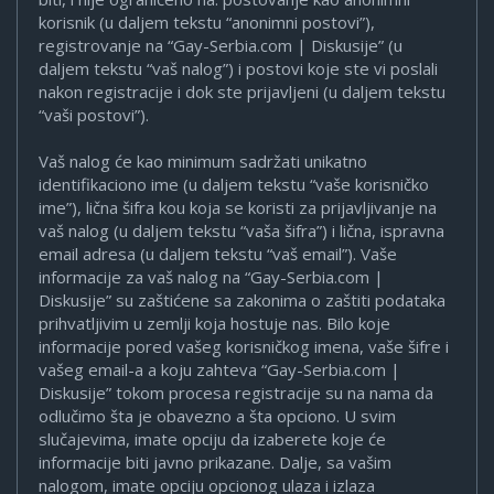
korisnik (u daljem tekstu “anonimni postovi”),
registrovanje na “Gay-Serbia.com | Diskusije” (u
daljem tekstu “vaš nalog”) i postovi koje ste vi poslali
nakon registracije i dok ste prijavljeni (u daljem tekstu
“vaši postovi”).
Vaš nalog će kao minimum sadržati unikatno
identifikaciono ime (u daljem tekstu “vaše korisničko
ime”), lična šifra kou koja se koristi za prijavljivanje na
vaš nalog (u daljem tekstu “vaša šifra”) i lična, ispravna
email adresa (u daljem tekstu “vaš email”). Vaše
informacije za vaš nalog na “Gay-Serbia.com |
Diskusije” su zaštićene sa zakonima o zaštiti podataka
prihvatljivim u zemlji koja hostuje nas. Bilo koje
informacije pored vašeg korisničkog imena, vaše šifre i
vašeg email-a a koju zahteva “Gay-Serbia.com |
Diskusije” tokom procesa registracije su na nama da
odlučimo šta je obavezno a šta opciono. U svim
slučajevima, imate opciju da izaberete koje će
informacije biti javno prikazane. Dalje, sa vašim
nalogom, imate opciju opcionog ulaza i izlaza