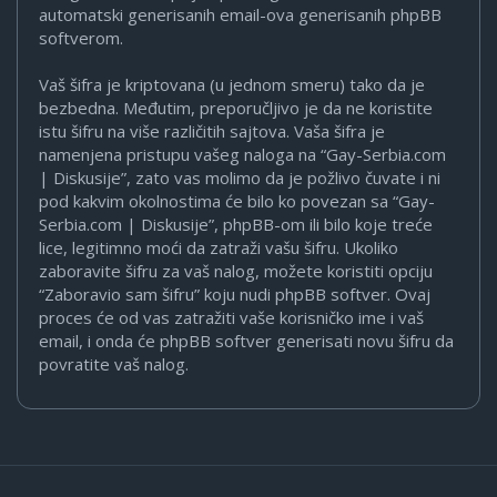
automatski generisanih email-ova generisanih phpBB
softverom.
Vaš šifra je kriptovana (u jednom smeru) tako da je
bezbedna. Međutim, preporučljivo je da ne koristite
istu šifru na više različitih sajtova. Vaša šifra je
namenjena pristupu vašeg naloga na “Gay-Serbia.com
| Diskusije”, zato vas molimo da je požlivo čuvate i ni
pod kakvim okolnostima će bilo ko povezan sa “Gay-
Serbia.com | Diskusije”, phpBB-om ili bilo koje treće
lice, legitimno moći da zatraži vašu šifru. Ukoliko
zaboravite šifru za vaš nalog, možete koristiti opciju
“Zaboravio sam šifru” koju nudi phpBB softver. Ovaj
proces će od vas zatražiti vaše korisničko ime i vaš
email, i onda će phpBB softver generisati novu šifru da
povratite vaš nalog.