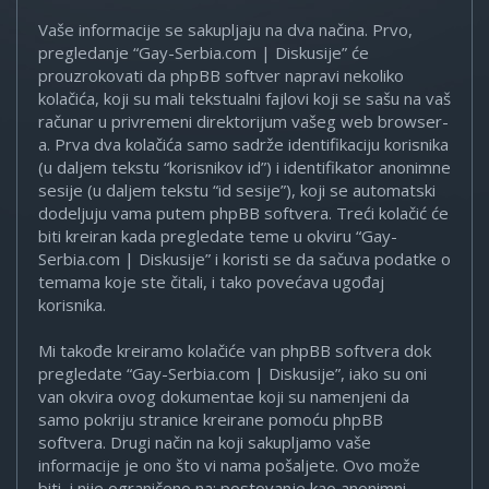
Vaše informacije se sakupljaju na dva načina. Prvo,
pregledanje “Gay-Serbia.com | Diskusije” će
prouzrokovati da phpBB softver napravi nekoliko
kolačića, koji su mali tekstualni fajlovi koji se sašu na vaš
računar u privremeni direktorijum vašeg web browser-
a. Prva dva kolačića samo sadrže identifikaciju korisnika
(u daljem tekstu “korisnikov id”) i identifikator anonimne
sesije (u daljem tekstu “id sesije”), koji se automatski
dodeljuju vama putem phpBB softvera. Treći kolačić će
biti kreiran kada pregledate teme u okviru “Gay-
Serbia.com | Diskusije” i koristi se da sačuva podatke o
temama koje ste čitali, i tako povećava ugođaj
korisnika.
Mi takođe kreiramo kolačiće van phpBB softvera dok
pregledate “Gay-Serbia.com | Diskusije”, iako su oni
van okvira ovog dokumentae koji su namenjeni da
samo pokriju stranice kreirane pomoću phpBB
softvera. Drugi način na koji sakupljamo vaše
informacije je ono što vi nama pošaljete. Ovo može
biti, i nije ograničeno na: postovanje kao anonimni