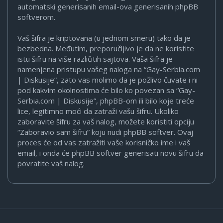
automatski generisanih email-ova generisanih phpBB
softverom.
Vaš šifra je kriptovana (u jednom smeru) tako da je
bezbedna. Međutim, preporučljivo je da ne koristite
istu šifru na više različitih sajtova. Vaša šifra je
namenjena pristupu vašeg naloga na “Gay-Serbia.com
| Diskusije”, zato vas molimo da je požlivo čuvate i ni
pod kakvim okolnostima će bilo ko povezan sa “Gay-
Serbia.com | Diskusije”, phpBB-om ili bilo koje treće
lice, legitimno moći da zatraži vašu šifru. Ukoliko
zaboravite šifru za vaš nalog, možete koristiti opciju
“Zaboravio sam šifru” koju nudi phpBB softver. Ovaj
proces će od vas zatražiti vaše korisničko ime i vaš
email, i onda će phpBB softver generisati novu šifru da
povratite vaš nalog.