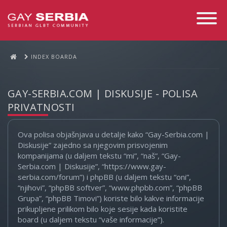
Toggle
Navigati
INDEX BOARDA
GAY-SERBIA.COM | DISKUSIJE - POLISA
PRIVATNOSTI
Ova polisa objašnjava u detalje kako “Gay-Serbia.com |
Diskusije” zajedno sa njegovim prisvojenim
kompanijama (u daljem tekstu “mi”, “naš”, “Gay-
Serbia.com | Diskusije”, “https://www.gay-
serbia.com/forum”) i phpBB (u daljem tekstu “oni”,
“njihovi”, “phpBB softver”, “www.phpbb.com”, “phpBB
Grupa”, “phpBB Timovi”) koriste bilo kakve informacije
prikupljene prilikom bilo koje sesije kada koristite
board (u daljem tekstu “vaše informacije”).