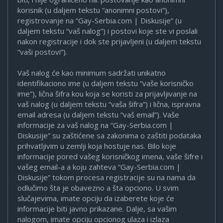
korisnik (u daljem tekstu “anonimni postovi”),
registrovanje na “Gay-Serbia.com | Diskusije” (u
daljem tekstu “vaš nalog”) i postovi koje ste vi poslali
nakon registracije i dok ste prijavljeni (u daljem tekstu
“vaši postovi”).
Vaš nalog će kao minimum sadržati unikatno
identifikaciono ime (u daljem tekstu “vaše korisničko
ime”), lična šifra kou koja se koristi za prijavljivanje na
vaš nalog (u daljem tekstu “vaša šifra”) i lična, ispravna
email adresa (u daljem tekstu “vaš email”). Vaše
informacije za vaš nalog na “Gay-Serbia.com |
Diskusije” su zaštićene sa zakonima o zaštiti podataka
prihvatljivim u zemlji koja hostuje nas. Bilo koje
informacije pored vašeg korisničkog imena, vaše šifre i
vašeg email-a a koju zahteva “Gay-Serbia.com |
Diskusije” tokom procesa registracije su na nama da
odlučimo šta je obavezno a šta opciono. U svim
slučajevima, imate opciju da izaberete koje će
informacije biti javno prikazane. Dalje, sa vašim
nalogom, imate opciju opcionog ulaza i izlaza