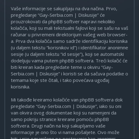
Vaše informacije se sakupljaju na dva načina. Prvo,
pregledanje “Gay-Serbia.com | Diskusije” će
prouzrokovati da phpBB softver napravi nekoliko
kolačića, koji su mali tekstualni fajlovi koji se sašu na vaš
računar u privremeni direktorijum vašeg web browser-
a. Prva dva kolačića samo sadrže identifikaciju korisnika
(u daljem tekstu “korisnikov id”) i identifikator anonimne
sesije (u daljem tekstu “id sesije”), koji se automatski
dodeljuju vama putem phpBB softvera. Treći kolačić će
biti kreiran kada pregledate teme u okviru “Gay-
Serbia.com | Diskusije” i koristi se da sačuva podatke o
temama koje ste čitali, i tako povećava ugođaj
korisnika.
Mi takođe kreiramo kolačiće van phpBB softvera dok
pregledate “Gay-Serbia.com | Diskusije”, iako su oni
van okvira ovog dokumentae koji su namenjeni da
samo pokriju stranice kreirane pomoću phpBB
softvera. Drugi način na koji sakupljamo vaše
informacije je ono što vi nama pošaljete. Ovo može
biti, i nije ograničeno na: postovanje kao anonimni