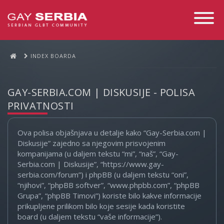
Toggle
Navigati
INDEX BOARDA
GAY-SERBIA.COM | DISKUSIJE - POLISA
PRIVATNOSTI
Ova polisa objašnjava u detalje kako “Gay-Serbia.com |
Diskusije” zajedno sa njegovim prisvojenim
kompanijama (u daljem tekstu “mi”, “naš”, “Gay-
Serbia.com | Diskusije”, “https://www.gay-
serbia.com/forum”) i phpBB (u daljem tekstu “oni”,
“njihovi”, “phpBB softver”, “www.phpbb.com”, “phpBB
Grupa”, “phpBB Timovi”) koriste bilo kakve informacije
prikupljene prilikom bilo koje sesije kada koristite
board (u daljem tekstu “vaše informacije”).