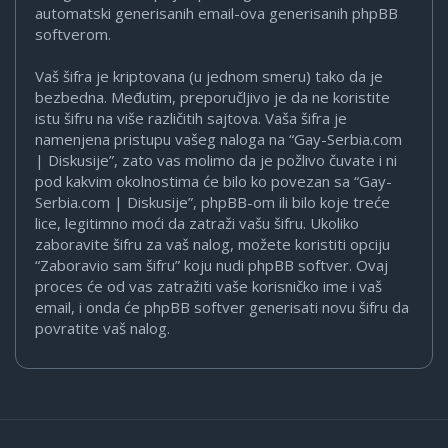
automatski generisanih email-ova generisanih phpBB
softverom.
Vaš šifra je kriptovana (u jednom smeru) tako da je
bezbedna. Međutim, preporučljivo je da ne koristite
istu šifru na više različitih sajtova. Vaša šifra je
namenjena pristupu vašeg naloga na “Gay-Serbia.com
| Diskusije”, zato vas molimo da je požlivo čuvate i ni
pod kakvim okolnostima će bilo ko povezan sa “Gay-
Serbia.com | Diskusije”, phpBB-om ili bilo koje treće
lice, legitimno moći da zatraži vašu šifru. Ukoliko
zaboravite šifru za vaš nalog, možete koristiti opciju
“Zaboravio sam šifru” koju nudi phpBB softver. Ovaj
proces će od vas zatražiti vaše korisničko ime i vaš
email, i onda će phpBB softver generisati novu šifru da
povratite vaš nalog.