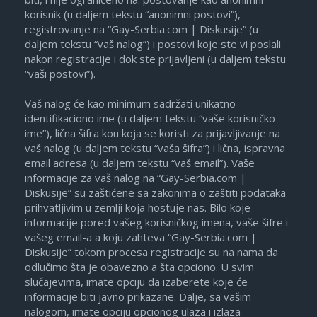
korisnik (u daljem tekstu “anonimni postovi”),
registrovanje na “Gay-Serbia.com | Diskusije” (u
daljem tekstu “vaš nalog”) i postovi koje ste vi poslali
nakon registracije i dok ste prijavljeni (u daljem tekstu
“vaši postovi”).
Vaš nalog će kao minimum sadržati unikatno
identifikaciono ime (u daljem tekstu “vaše korisničko
ime”), lična šifra kou koja se koristi za prijavljivanje na
vaš nalog (u daljem tekstu “vaša šifra”) i lična, ispravna
email adresa (u daljem tekstu “vaš email”). Vaše
informacije za vaš nalog na “Gay-Serbia.com |
Diskusije” su zaštićene sa zakonima o zaštiti podataka
prihvatljivim u zemlji koja hostuje nas. Bilo koje
informacije pored vašeg korisničkog imena, vaše šifre i
vašeg email-a a koju zahteva “Gay-Serbia.com |
Diskusije” tokom procesa registracije su na nama da
odlučimo šta je obavezno a šta opciono. U svim
slučajevima, imate opciju da izaberete koje će
informacije biti javno prikazane. Dalje, sa vašim
nalogom, imate opciju opcionog ulaza i izlaza