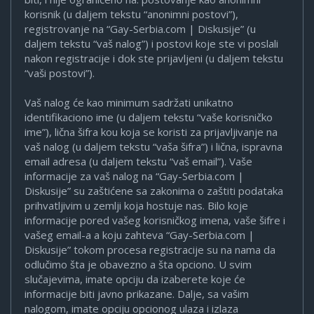
korisnik (u daljem tekstu “anonimni postovi”),
registrovanje na “Gay-Serbia.com | Diskusije” (u
daljem tekstu “vaš nalog”) i postovi koje ste vi poslali
nakon registracije i dok ste prijavljeni (u daljem tekstu
“vaši postovi”).
Vaš nalog će kao minimum sadržati unikatno
identifikaciono ime (u daljem tekstu “vaše korisničko
ime”), lična šifra kou koja se koristi za prijavljivanje na
vaš nalog (u daljem tekstu “vaša šifra”) i lična, ispravna
email adresa (u daljem tekstu “vaš email”). Vaše
informacije za vaš nalog na “Gay-Serbia.com |
Diskusije” su zaštićene sa zakonima o zaštiti podataka
prihvatljivim u zemlji koja hostuje nas. Bilo koje
informacije pored vašeg korisničkog imena, vaše šifre i
vašeg email-a a koju zahteva “Gay-Serbia.com |
Diskusije” tokom procesa registracije su na nama da
odlučimo šta je obavezno a šta opciono. U svim
slučajevima, imate opciju da izaberete koje će
informacije biti javno prikazane. Dalje, sa vašim
nalogom, imate opciju opcionog ulaza i izlaza