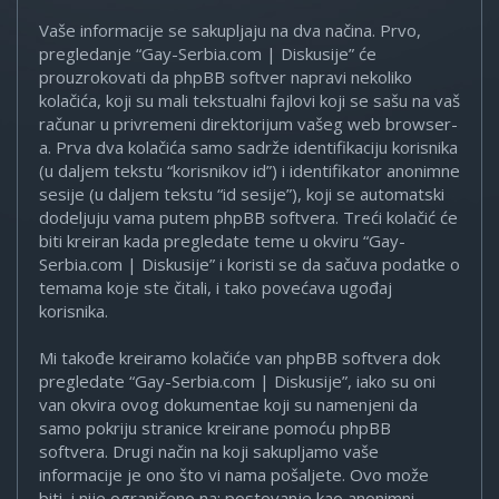
Vaše informacije se sakupljaju na dva načina. Prvo,
pregledanje “Gay-Serbia.com | Diskusije” će
prouzrokovati da phpBB softver napravi nekoliko
kolačića, koji su mali tekstualni fajlovi koji se sašu na vaš
računar u privremeni direktorijum vašeg web browser-
a. Prva dva kolačića samo sadrže identifikaciju korisnika
(u daljem tekstu “korisnikov id”) i identifikator anonimne
sesije (u daljem tekstu “id sesije”), koji se automatski
dodeljuju vama putem phpBB softvera. Treći kolačić će
biti kreiran kada pregledate teme u okviru “Gay-
Serbia.com | Diskusije” i koristi se da sačuva podatke o
temama koje ste čitali, i tako povećava ugođaj
korisnika.
Mi takođe kreiramo kolačiće van phpBB softvera dok
pregledate “Gay-Serbia.com | Diskusije”, iako su oni
van okvira ovog dokumentae koji su namenjeni da
samo pokriju stranice kreirane pomoću phpBB
softvera. Drugi način na koji sakupljamo vaše
informacije je ono što vi nama pošaljete. Ovo može
biti, i nije ograničeno na: postovanje kao anonimni