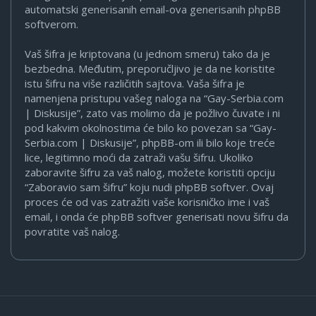
automatski generisanih email-ova generisanih phpBB
softverom.
Vaš šifra je kriptovana (u jednom smeru) tako da je
bezbedna. Međutim, preporučljivo je da ne koristite
istu šifru na više različitih sajtova. Vaša šifra je
namenjena pristupu vašeg naloga na “Gay-Serbia.com
| Diskusije”, zato vas molimo da je požlivo čuvate i ni
pod kakvim okolnostima će bilo ko povezan sa “Gay-
Serbia.com | Diskusije”, phpBB-om ili bilo koje treće
lice, legitimno moći da zatraži vašu šifru. Ukoliko
zaboravite šifru za vaš nalog, možete koristiti opciju
“Zaboravio sam šifru” koju nudi phpBB softver. Ovaj
proces će od vas zatražiti vaše korisničko ime i vaš
email, i onda će phpBB softver generisati novu šifru da
povratite vaš nalog.