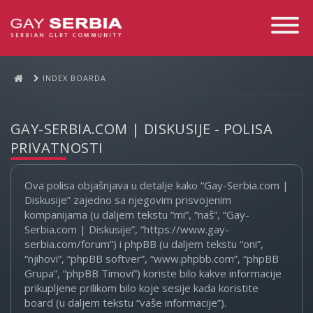
Toggle
Navigati
INDEX BOARDA
GAY-SERBIA.COM | DISKUSIJE - POLISA
PRIVATNOSTI
Ova polisa objašnjava u detalje kako “Gay-Serbia.com |
Diskusije” zajedno sa njegovim prisvojenim
kompanijama (u daljem tekstu “mi”, “naš”, “Gay-
Serbia.com | Diskusije”, “https://www.gay-
serbia.com/forum”) i phpBB (u daljem tekstu “oni”,
“njihovi”, “phpBB softver”, “www.phpbb.com”, “phpBB
Grupa”, “phpBB Timovi”) koriste bilo kakve informacije
prikupljene prilikom bilo koje sesije kada koristite
board (u daljem tekstu “vaše informacije”).