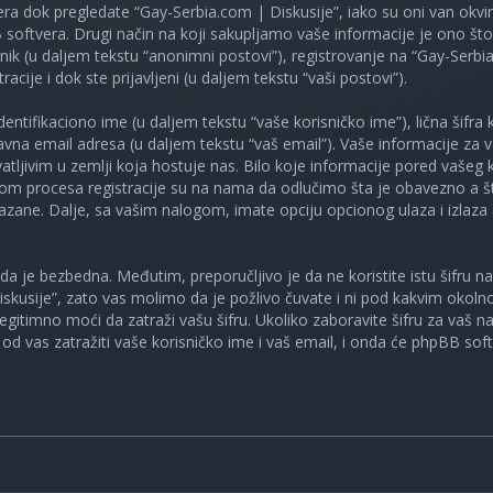
ra dok pregledate “Gay-Serbia.com | Diskusije”, iako su oni van okv
oftvera. Drugi način na koji sakupljamo vaše informacije je ono što v
ik (u daljem tekstu “anonimni postovi”), registrovanje na “Gay-Serbia
racije i dok ste prijavljeni (u daljem tekstu “vaši postovi”).
tifikaciono ime (u daljem tekstu “vaše korisničko ime”), lična šifra ko
spravna email adresa (u daljem tekstu “vaš email”). Vaše informacije za
atljivim u zemlji koja hostuje nas. Bilo koje informacije pored vašeg 
kom procesa registracije su na nama da odlučimo šta je obavezno a št
ikazane. Dalje, sa vašim nalogom, imate opciju opcionog ulaza i izlaz
a je bezbedna. Međutim, preporučljivo je da ne koristite istu šifru na 
skusije”, zato vas molimo da je požlivo čuvate i ni pod kakvim okol
, legitimno moći da zatraži vašu šifru. Ukoliko zaboravite šifru za vaš 
od vas zatražiti vaše korisničko ime i vaš email, i onda će phpBB soft