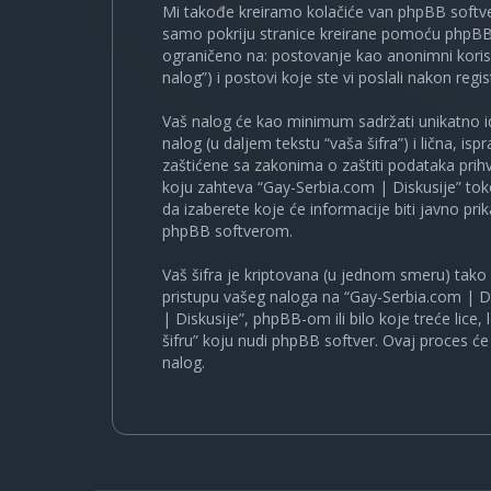
Mi takođe kreiramo kolačiće van phpBB softve
samo pokriju stranice kreirane pomoću phpBB s
ograničeno na: postovanje kao anonimni korisn
nalog”) i postovi koje ste vi poslali nakon regist
Vaš nalog će kao minimum sadržati unikatno iden
nalog (u daljem tekstu “vaša šifra”) i lična, i
zaštićene sa zakonima o zaštiti podataka prihv
koju zahteva “Gay-Serbia.com | Diskusije” to
da izaberete koje će informacije biti javno pr
phpBB softverom.
Vaš šifra je kriptovana (u jednom smeru) tako d
pristupu vašeg naloga na “Gay-Serbia.com | Di
| Diskusije”, phpBB-om ili bilo koje treće lice
šifru” koju nudi phpBB softver. Ovaj proces će 
nalog.