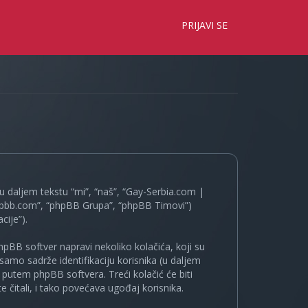
×
PRIJAVI SE
 daljem tekstu “mi”, “naš”, “Gay-Serbia.com |
.phpbb.com”, “phpBB Grupa”, “phpBB Timovi”)
cije”).
pBB softver napravi nekoliko kolačića, koji su
samo sadrže identifikaciju korisnika (u daljem
a putem phpBB softvera. Treći kolačić će biti
 čitali, i tako povećava ugođaj korisnika.