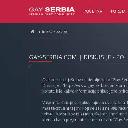
POČETNA
FORUM
INDEX BOARDA
GAY-SERBIA.COM | DISKUSIJE - PO
Ova polisa objašnjava u detalje kako “Gay-Ser
Diskusije”, “https://www.gay-serbia.com/forum
koriste bilo kakve informacije prikupljene prili
Vaše informacije se sakupljaju na dva načina. 
mali tekstualni fajlovi koji se sašu na vaš rač
tekstu “korisnikov id”) i identifikator anonimn
kreiran kada pregledate teme u okviru “Gay-Ser