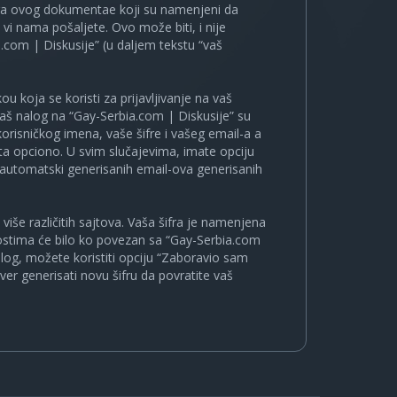
ira ovog dokumentae koji su namenjeni da
i nama pošaljete. Ovo može biti, i nije
.com | Diskusije” (u daljem tekstu “vaš
u koja se koristi za prijavljivanje na vaš
 vaš nalog na “Gay-Serbia.com | Diskusije” su
korisničkog imena, vaše šifre i vašeg email-a a
a opciono. U svim slučajevima, imate opciju
a automatski generisanih email-ova generisanih
više različitih sajtova. Vaša šifra je namenjena
nostima će bilo ko povezan sa “Gay-Serbia.com
nalog, možete koristiti opciju “Zaboravio sam
ver generisati novu šifru da povratite vaš