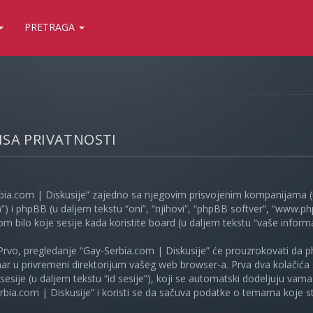
PRETRAGA
LISA PRIVATNOSTI
bia.com | Diskusije” zajedno sa njegovim prisvojenim kompanijama (u
”) i phpBB (u daljem tekstu “oni”, “njihovi”, “phpBB softver”, “www
kom bilo koje sesije kada koristite board (u daljem tekstu “vaše informa
Prvo, pregledanje “Gay-Serbia.com | Diskusije” će prouzrokovati da ph
unar u privremeni direktorijum vašeg web browser-a. Prva dva kolačića 
e sesije (u daljem tekstu “id sesije”), koji se automatski dodeljuju vam
bia.com | Diskusije” i koristi se da sačuva podatke o temama koje ste