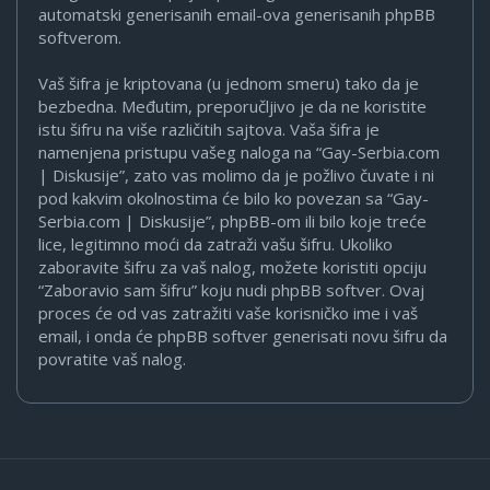
automatski generisanih email-ova generisanih phpBB
softverom.
Vaš šifra je kriptovana (u jednom smeru) tako da je
bezbedna. Međutim, preporučljivo je da ne koristite
istu šifru na više različitih sajtova. Vaša šifra je
namenjena pristupu vašeg naloga na “Gay-Serbia.com
| Diskusije”, zato vas molimo da je požlivo čuvate i ni
pod kakvim okolnostima će bilo ko povezan sa “Gay-
Serbia.com | Diskusije”, phpBB-om ili bilo koje treće
lice, legitimno moći da zatraži vašu šifru. Ukoliko
zaboravite šifru za vaš nalog, možete koristiti opciju
“Zaboravio sam šifru” koju nudi phpBB softver. Ovaj
proces će od vas zatražiti vaše korisničko ime i vaš
email, i onda će phpBB softver generisati novu šifru da
povratite vaš nalog.