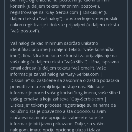
korisnik (u daljem tekstu “anonimni postovi”),
registrovanje na “Gay-Serbia.com | Diskusije” (u
daljem tekstu “vaš nalog”) i postovi koje ste vi poslali
nakon registracije i dok ste prijavljeni (u daljem tekstu
“vaši postovi”).
Vaš nalog će kao minimum sadržati unikatno
identifikaciono ime (u daljem tekstu “vaše korisničko
ime”), lična šifra kou koja se koristi za prijavljivanje na
vaš nalog (u daljem tekstu “vaša šifra”) i lična, ispravna
email adresa (u daljem tekstu “vaš email”). Vaše
informacije za vaš nalog na “Gay-Serbia.com |
Diskusije” su zaštićene sa zakonima o zaštiti podataka
prihvatljivim u zemlji koja hostuje nas. Bilo koje
informacije pored vašeg korisničkog imena, vaše šifre i
vašeg email-a a koju zahteva “Gay-Serbia.com |
Diskusije” tokom procesa registracije su na nama da
odlučimo šta je obavezno a šta opciono. U svim
slučajevima, imate opciju da izaberete koje će
informacije biti javno prikazane. Dalje, sa vašim
nalogom, imate opciju opcionog ulaza i izlaza