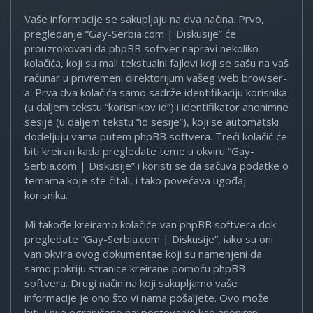
Vaše informacije se sakupljaju na dva načina. Prvo,
pregledanje “Gay-Serbia.com | Diskusije” će
prouzrokovati da phpBB softver napravi nekoliko
kolačića, koji su mali tekstualni fajlovi koji se sašu na vaš
računar u privremeni direktorijum vašeg web browser-
a. Prva dva kolačića samo sadrže identifikaciju korisnika
(u daljem tekstu “korisnikov id”) i identifikator anonimne
sesije (u daljem tekstu “id sesije”), koji se automatski
dodeljuju vama putem phpBB softvera. Treći kolačić će
biti kreiran kada pregledate teme u okviru “Gay-
Serbia.com | Diskusije” i koristi se da sačuva podatke o
temama koje ste čitali, i tako povećava ugođaj
korisnika.
Mi takođe kreiramo kolačiće van phpBB softvera dok
pregledate “Gay-Serbia.com | Diskusije”, iako su oni
van okvira ovog dokumentae koji su namenjeni da
samo pokriju stranice kreirane pomoću phpBB
softvera. Drugi način na koji sakupljamo vaše
informacije je ono što vi nama pošaljete. Ovo može
biti, i nije ograničeno na: postovanje kao anonimni