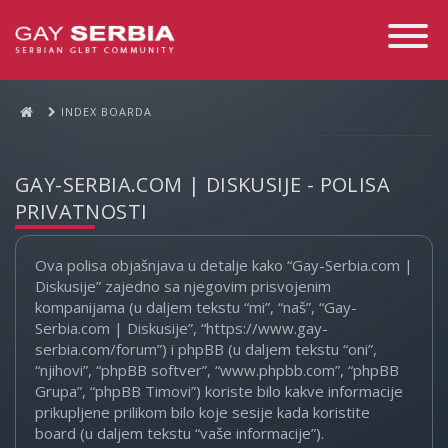
Toggle
Navigati
INDEX BOARDA
GAY-SERBIA.COM | DISKUSIJE - POLISA
PRIVATNOSTI
Ova polisa objašnjava u detalje kako “Gay-Serbia.com |
Diskusije” zajedno sa njegovim prisvojenim
kompanijama (u daljem tekstu “mi”, “naš”, “Gay-
Serbia.com | Diskusije”, “https://www.gay-
serbia.com/forum”) i phpBB (u daljem tekstu “oni”,
“njihovi”, “phpBB softver”, “www.phpbb.com”, “phpBB
Grupa”, “phpBB Timovi”) koriste bilo kakve informacije
prikupljene prilikom bilo koje sesije kada koristite
board (u daljem tekstu “vaše informacije”).