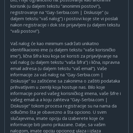
korisnik (u daljem tekstu “anonimni postovi”),
registrovanje na “Gay-Serbia.com | Diskusije” (u
daljem tekstu “vaš nalog”) i postovi koje ste vi poslali
nakon registracije i dok ste prijavljeni (u daljem tekstu
“vaši postovi”).
Vaš nalog će kao minimum sadržati unikatno
identifikaciono ime (u daljem tekstu “vaše korisničko
ime”), lična šifra kou koja se koristi za prijavljivanje na
vaš nalog (u daljem tekstu “vaša šifra”) i lična, ispravna
email adresa (u daljem tekstu “vaš email”). Vaše
informacije za vaš nalog na “Gay-Serbia.com |
Diskusije” su zaštićene sa zakonima o zaštiti podataka
prihvatljivim u zemlji koja hostuje nas. Bilo koje
informacije pored vašeg korisničkog imena, vaše šifre i
vašeg email-a a koju zahteva “Gay-Serbia.com |
Diskusije” tokom procesa registracije su na nama da
odlučimo šta je obavezno a šta opciono. U svim
slučajevima, imate opciju da izaberete koje će
informacije biti javno prikazane. Dalje, sa vašim
nalogom, imate opciju opcionog ulaza i izlaza