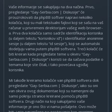
Vaše informacije se sakupljaju na dva načina. Prvo,
pregledanje “Gay-Serbia.com | Diskusije” će
prouzrokovati da phpBB softver napravi nekoliko
kolačića, koji su mali tekstualni fajlovi koji se sašu na vaš
računar u privremeni direktorijum vašeg web browser-
a. Prva dva kolačića samo sadrže identifikaciju korisnika
(u daljem tekstu “korisnikov id”) i identifikator anonimne
sesije (u daljem tekstu “id sesije”), koji se automatski
dodeljuju vama putem phpBB softvera. Treći kolačić će
biti kreiran kada pregledate teme u okviru “Gay-
Serbia.com | Diskusije” i koristi se da sačuva podatke o
temama koje ste čitali, i tako povećava ugođaj
korisnika.
Mi takođe kreiramo kolačiće van phpBB softvera dok
pregledate “Gay-Serbia.com | Diskusije”, iako su oni
van okvira ovog dokumentae koji su namenjeni da
samo pokriju stranice kreirane pomoću phpBB
softvera. Drugi način na koji sakupljamo vaše
informacije je ono što vi nama pošaljete. Ovo može
biti, i nije ograničeno na: postovanje kao anonimni