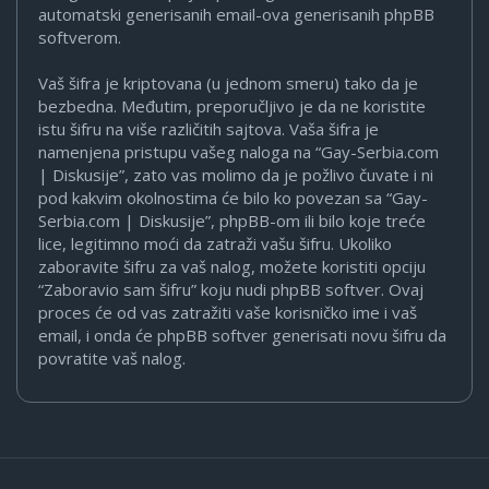
automatski generisanih email-ova generisanih phpBB
softverom.
Vaš šifra je kriptovana (u jednom smeru) tako da je
bezbedna. Međutim, preporučljivo je da ne koristite
istu šifru na više različitih sajtova. Vaša šifra je
namenjena pristupu vašeg naloga na “Gay-Serbia.com
| Diskusije”, zato vas molimo da je požlivo čuvate i ni
pod kakvim okolnostima će bilo ko povezan sa “Gay-
Serbia.com | Diskusije”, phpBB-om ili bilo koje treće
lice, legitimno moći da zatraži vašu šifru. Ukoliko
zaboravite šifru za vaš nalog, možete koristiti opciju
“Zaboravio sam šifru” koju nudi phpBB softver. Ovaj
proces će od vas zatražiti vaše korisničko ime i vaš
email, i onda će phpBB softver generisati novu šifru da
povratite vaš nalog.