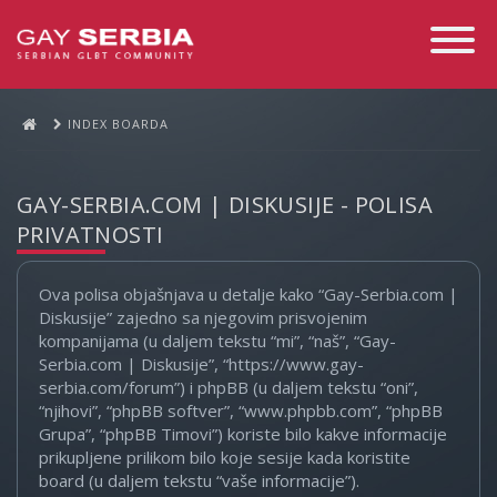
Toggle
Navigati
INDEX BOARDA
GAY-SERBIA.COM | DISKUSIJE - POLISA
PRIVATNOSTI
Ova polisa objašnjava u detalje kako “Gay-Serbia.com |
Diskusije” zajedno sa njegovim prisvojenim
kompanijama (u daljem tekstu “mi”, “naš”, “Gay-
Serbia.com | Diskusije”, “https://www.gay-
serbia.com/forum”) i phpBB (u daljem tekstu “oni”,
“njihovi”, “phpBB softver”, “www.phpbb.com”, “phpBB
Grupa”, “phpBB Timovi”) koriste bilo kakve informacije
prikupljene prilikom bilo koje sesije kada koristite
board (u daljem tekstu “vaše informacije”).