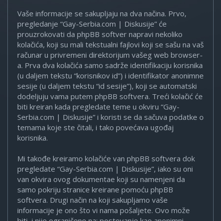
Vaše informacije se sakupljaju na dva načina. Prvo,
pregledanje “Gay-Serbia.com | Diskusije” će
prouzrokovati da phpBB softver napravi nekoliko
kolačića, koji su mali tekstualni fajlovi koji se sašu na vaš
računar u privremeni direktorijum vašeg web browser-
a. Prva dva kolačića samo sadrže identifikaciju korisnika
(u daljem tekstu “korisnikov id”) i identifikator anonimne
sesije (u daljem tekstu “id sesije”), koji se automatski
dodeljuju vama putem phpBB softvera. Treći kolačić će
biti kreiran kada pregledate teme u okviru “Gay-
Serbia.com | Diskusije” i koristi se da sačuva podatke o
temama koje ste čitali, i tako povećava ugođaj
korisnika.
Mi takođe kreiramo kolačiće van phpBB softvera dok
pregledate “Gay-Serbia.com | Diskusije”, iako su oni
van okvira ovog dokumentae koji su namenjeni da
samo pokriju stranice kreirane pomoću phpBB
softvera. Drugi način na koji sakupljamo vaše
informacije je ono što vi nama pošaljete. Ovo može
biti, i nije ograničeno na: postovanje kao anonimni