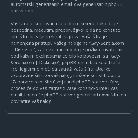
automatski generisanih email-ova generisanih phpBB
softverom.
Vaš šifra je kriptovana (u jednom smeru) tako da je
bezbedna. Međutim, preporučljivo je da ne koristite
istu šifru na više različitih sajtova. Vaša šifra je
namenjena pristupu vašeg naloga na “Gay-Serbia.com
| Diskusije”, zato vas molimo da je požlivo čuvate i ni
pod kakvim okolnostima će bilo ko povezan sa “Gay-
Serbia.com | Diskusije”, phpBB-om ili bilo koje treće
lice, legitimno moći da zatraži vašu šifru. Ukoliko
zaboravite šifru za vaš nalog, možete koristiti opciju
“Zaboravio sam šifru” koju nudi phpBB softver. Ovaj
proces će od vas zatražiti vaše korisničko ime i vaš
email, i onda će phpBB softver generisati novu šifru da
povratite vaš nalog.