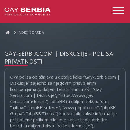
Toggle
Navigati
INDEX BOARDA
GAY-SERBIA.COM | DISKUSIJE - POLISA
PRIVATNOSTI
Ova polisa objašnjava u detalje kako “Gay-Serbia.com |
Diskusije” zajedno sa njegovim prisvojenim
kompanijama (u daljem tekstu “mi”, “naš”, “Gay-
Serbia.com | Diskusije”, “https://www.gay-
serbia.com/forum”) i phpBB (u daljem tekstu “oni”,
“njihovi”, “phpBB softver”, “www.phpbb.com”, “phpBB
Grupa”, “phpBB Timovi”) koriste bilo kakve informacije
prikupljene prilikom bilo koje sesije kada koristite
board (u daljem tekstu “vaše informacije”).