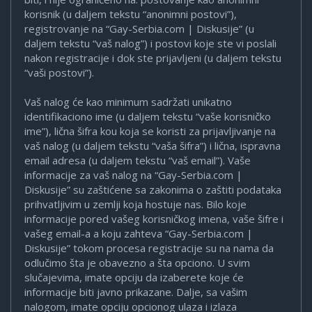
korisnik (u daljem tekstu “anonimni postovi”),
registrovanje na “Gay-Serbia.com | Diskusije” (u
daljem tekstu “vaš nalog”) i postovi koje ste vi poslali
nakon registracije i dok ste prijavljeni (u daljem tekstu
“vaši postovi”).
Vaš nalog će kao minimum sadržati unikatno
identifikaciono ime (u daljem tekstu “vaše korisničko
ime”), lična šifra kou koja se koristi za prijavljivanje na
vaš nalog (u daljem tekstu “vaša šifra”) i lična, ispravna
email adresa (u daljem tekstu “vaš email”). Vaše
informacije za vaš nalog na “Gay-Serbia.com |
Diskusije” su zaštićene sa zakonima o zaštiti podataka
prihvatljivim u zemlji koja hostuje nas. Bilo koje
informacije pored vašeg korisničkog imena, vaše šifre i
vašeg email-a a koju zahteva “Gay-Serbia.com |
Diskusije” tokom procesa registracije su na nama da
odlučimo šta je obavezno a šta opciono. U svim
slučajevima, imate opciju da izaberete koje će
informacije biti javno prikazane. Dalje, sa vašim
nalogom, imate opciju opcionog ulaza i izlaza