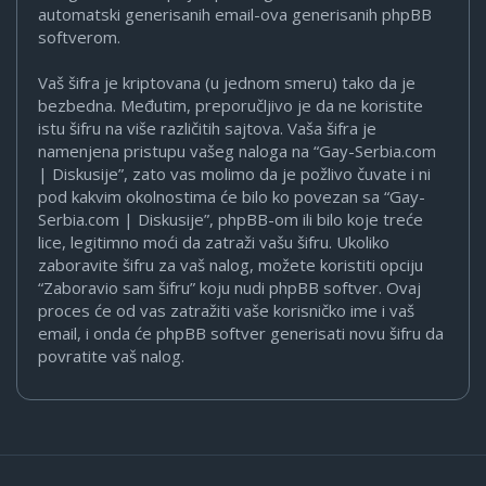
automatski generisanih email-ova generisanih phpBB
softverom.
Vaš šifra je kriptovana (u jednom smeru) tako da je
bezbedna. Međutim, preporučljivo je da ne koristite
istu šifru na više različitih sajtova. Vaša šifra je
namenjena pristupu vašeg naloga na “Gay-Serbia.com
| Diskusije”, zato vas molimo da je požlivo čuvate i ni
pod kakvim okolnostima će bilo ko povezan sa “Gay-
Serbia.com | Diskusije”, phpBB-om ili bilo koje treće
lice, legitimno moći da zatraži vašu šifru. Ukoliko
zaboravite šifru za vaš nalog, možete koristiti opciju
“Zaboravio sam šifru” koju nudi phpBB softver. Ovaj
proces će od vas zatražiti vaše korisničko ime i vaš
email, i onda će phpBB softver generisati novu šifru da
povratite vaš nalog.