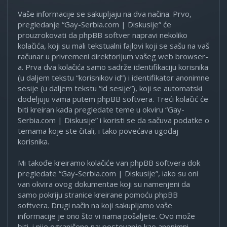
Vaše informacije se sakupljaju na dva načina. Prvo,
pregledanje “Gay-Serbia.com | Diskusije” će
prouzrokovati da phpBB softver napravi nekoliko
kolačića, koji su mali tekstualni fajlovi koji se sašu na vaš
računar u privremeni direktorijum vašeg web browser-
a. Prva dva kolačića samo sadrže identifikaciju korisnika
(u daljem tekstu “korisnikov id”) i identifikator anonimne
sesije (u daljem tekstu “id sesije”), koji se automatski
dodeljuju vama putem phpBB softvera. Treći kolačić će
biti kreiran kada pregledate teme u okviru “Gay-
Serbia.com | Diskusije” i koristi se da sačuva podatke o
temama koje ste čitali, i tako povećava ugođaj
korisnika.
Mi takođe kreiramo kolačiće van phpBB softvera dok
pregledate “Gay-Serbia.com | Diskusije”, iako su oni
van okvira ovog dokumentae koji su namenjeni da
samo pokriju stranice kreirane pomoću phpBB
softvera. Drugi način na koji sakupljamo vaše
informacije je ono što vi nama pošaljete. Ovo može
biti, i nije ograničeno na: postovanje kao anonimni