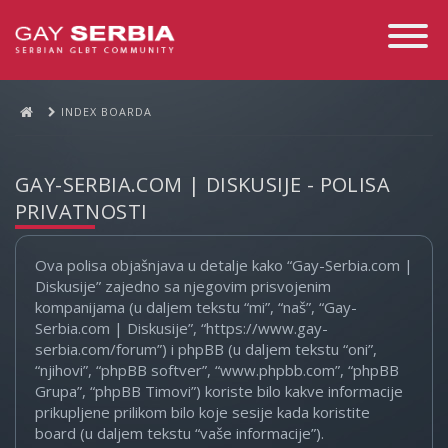
Toggle
Navigati
INDEX BOARDA
GAY-SERBIA.COM | DISKUSIJE - POLISA
PRIVATNOSTI
Ova polisa objašnjava u detalje kako “Gay-Serbia.com |
Diskusije” zajedno sa njegovim prisvojenim
kompanijama (u daljem tekstu “mi”, “naš”, “Gay-
Serbia.com | Diskusije”, “https://www.gay-
serbia.com/forum”) i phpBB (u daljem tekstu “oni”,
“njihovi”, “phpBB softver”, “www.phpbb.com”, “phpBB
Grupa”, “phpBB Timovi”) koriste bilo kakve informacije
prikupljene prilikom bilo koje sesije kada koristite
board (u daljem tekstu “vaše informacije”).