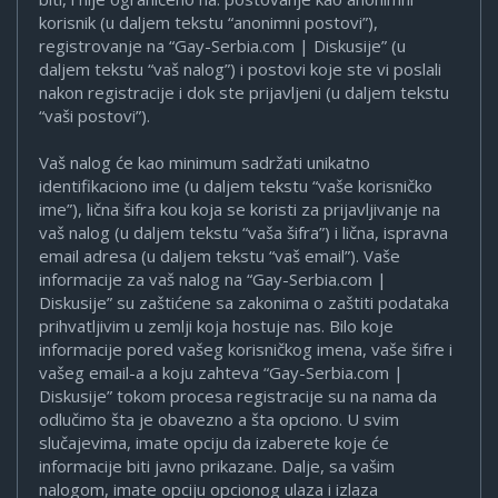
korisnik (u daljem tekstu “anonimni postovi”),
registrovanje na “Gay-Serbia.com | Diskusije” (u
daljem tekstu “vaš nalog”) i postovi koje ste vi poslali
nakon registracije i dok ste prijavljeni (u daljem tekstu
“vaši postovi”).
Vaš nalog će kao minimum sadržati unikatno
identifikaciono ime (u daljem tekstu “vaše korisničko
ime”), lična šifra kou koja se koristi za prijavljivanje na
vaš nalog (u daljem tekstu “vaša šifra”) i lična, ispravna
email adresa (u daljem tekstu “vaš email”). Vaše
informacije za vaš nalog na “Gay-Serbia.com |
Diskusije” su zaštićene sa zakonima o zaštiti podataka
prihvatljivim u zemlji koja hostuje nas. Bilo koje
informacije pored vašeg korisničkog imena, vaše šifre i
vašeg email-a a koju zahteva “Gay-Serbia.com |
Diskusije” tokom procesa registracije su na nama da
odlučimo šta je obavezno a šta opciono. U svim
slučajevima, imate opciju da izaberete koje će
informacije biti javno prikazane. Dalje, sa vašim
nalogom, imate opciju opcionog ulaza i izlaza