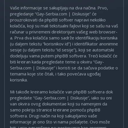
Vaše informacije se sakupljaju na dva načina. Prvo,
pregledanje “Gay-Serbia.com | Diskusije” će
prouzrokovati da phpBB softver napravi nekoliko
kolačića, koji su mali tekstualni fajlovi koji se sašu na vaš
računar u privremeni direktorijum vašeg web browser-
a. Prva dva kolačića samo sadrže identifikaciju korisnika
(u daljem tekstu “korisnikov id”) i identifikator anonimne
sesije (u daljem tekstu “id sesije”), koji se automatski
dodeljuju vama putem phpBB softvera. Treći kolačić će
biti kreiran kada pregledate teme u okviru “Gay-
Serbia.com | Diskusije” i koristi se da sačuva podatke o
temama koje ste čitali, i tako povećava ugođaj
korisnika.
Mi takođe kreiramo kolačiće van phpBB softvera dok
pregledate “Gay-Serbia.com | Diskusije”, iako su oni
van okvira ovog dokumentae koji su namenjeni da
samo pokriju stranice kreirane pomoću phpBB
softvera. Drugi način na koji sakupljamo vaše
informacije je ono što vi nama pošaljete. Ovo može
biti, i nije ograničeno na: postovanje kao anonimni