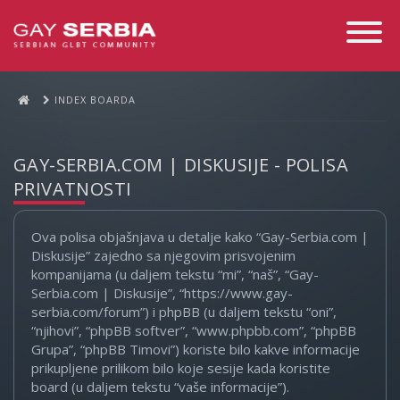
Toggle
Navigati
INDEX BOARDA
GAY-SERBIA.COM | DISKUSIJE - POLISA
PRIVATNOSTI
Ova polisa objašnjava u detalje kako “Gay-Serbia.com |
Diskusije” zajedno sa njegovim prisvojenim
kompanijama (u daljem tekstu “mi”, “naš”, “Gay-
Serbia.com | Diskusije”, “https://www.gay-
serbia.com/forum”) i phpBB (u daljem tekstu “oni”,
“njihovi”, “phpBB softver”, “www.phpbb.com”, “phpBB
Grupa”, “phpBB Timovi”) koriste bilo kakve informacije
prikupljene prilikom bilo koje sesije kada koristite
board (u daljem tekstu “vaše informacije”).