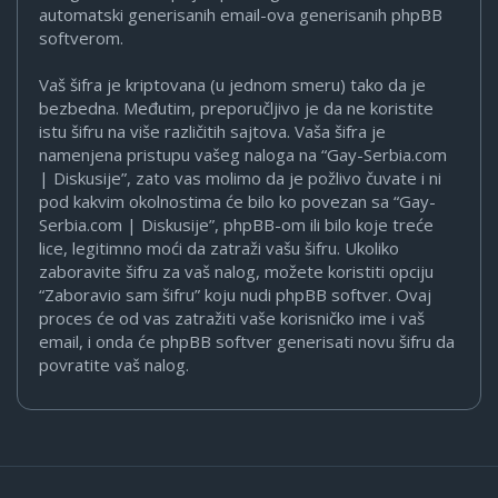
automatski generisanih email-ova generisanih phpBB
softverom.
Vaš šifra je kriptovana (u jednom smeru) tako da je
bezbedna. Međutim, preporučljivo je da ne koristite
istu šifru na više različitih sajtova. Vaša šifra je
namenjena pristupu vašeg naloga na “Gay-Serbia.com
| Diskusije”, zato vas molimo da je požlivo čuvate i ni
pod kakvim okolnostima će bilo ko povezan sa “Gay-
Serbia.com | Diskusije”, phpBB-om ili bilo koje treće
lice, legitimno moći da zatraži vašu šifru. Ukoliko
zaboravite šifru za vaš nalog, možete koristiti opciju
“Zaboravio sam šifru” koju nudi phpBB softver. Ovaj
proces će od vas zatražiti vaše korisničko ime i vaš
email, i onda će phpBB softver generisati novu šifru da
povratite vaš nalog.