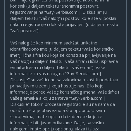
korisnik (u daljem tekstu “anonimni postovi”),
registrovanje na “Gay-Serbia.com | Diskusije” (u
daljem tekstu “vaš nalog”) i postovi koje ste vi poslali
nakon registracije i dok ste prijavljeni (u daljem tekstu
“vaši postovi”).
Vaš nalog će kao minimum sadržati unikatno
identifikaciono ime (u daljem tekstu “vaše korisničko
ime”), lična šifra kou koja se koristi za prijavljivanje na
vaš nalog (u daljem tekstu “vaša šifra”) i lična, ispravna
email adresa (u daljem tekstu “vaš email”). Vaše
informacije za vaš nalog na “Gay-Serbia.com |
Diskusije” su zaštićene sa zakonima o zaštiti podataka
prihvatljivim u zemlji koja hostuje nas. Bilo koje
informacije pored vašeg korisničkog imena, vaše šifre i
vašeg email-a a koju zahteva “Gay-Serbia.com |
Diskusije” tokom procesa registracije su na nama da
odlučimo šta je obavezno a šta opciono. U svim
slučajevima, imate opciju da izaberete koje će
informacije biti javno prikazane. Dalje, sa vašim
nalogom, imate opciju opcionog ulaza i izlaza